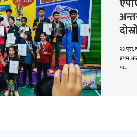
एपी
अन्त
दोस्र
२३ पुस,
प्रथम अन्
मा...