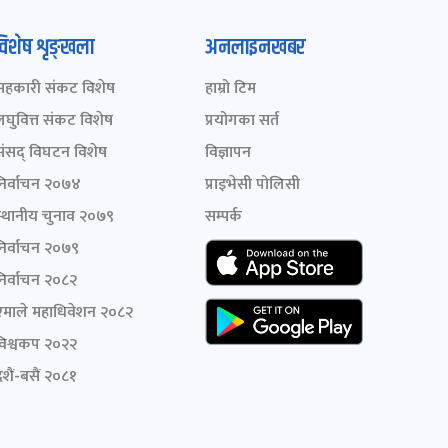
विशेष शृङ्खला
अनलाइनखबर
सहकारी संकट विशेष
हाम्रो टिम
लघुवित्त संकट विशेष
प्रयोगका सर्त
संसद् विघटन विशेष
विज्ञापन
निर्वाचन २०७४
प्राइभेसी पोलिसी
स्थानीय चुनाव २०७९
सम्पर्क
निर्वाचन २०७९
निर्वाचन २०८२
एमाले महाधिवेशन २०८२
विश्वकप २०२२
शैं-बसैं २०८१