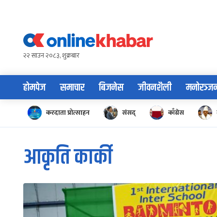
Skip
to
content
२२ साउन २०८३, शुक्रबार
होमपेज
समाचार
बिजनेस
जीवनशैली
मनोरञ्ज
करदाता प्रोत्साहन
संसद्
काँग्रेस
आकृति कार्की