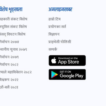
विशेष शृङ्खला
अनलाइनखबर
सहकारी संकट विशेष
हाम्रो टिम
लघुवित्त संकट विशेष
प्रयोगका सर्त
संसद् विघटन विशेष
विज्ञापन
निर्वाचन २०७४
प्राइभेसी पोलिसी
स्थानीय चुनाव २०७९
सम्पर्क
निर्वाचन २०७९
निर्वाचन २०८२
एमाले महाधिवेशन २०८२
विश्वकप २०२२
शैं-बसैं २०८१