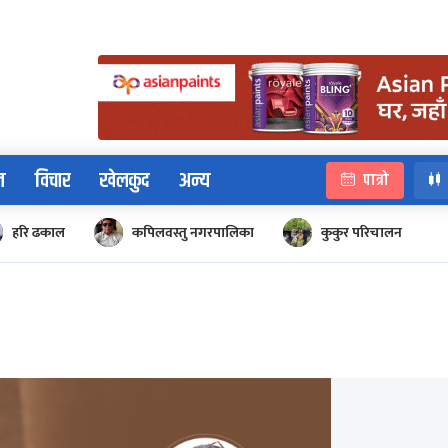
न
विचार
खेलकुद
अन्य
पात्रो
हरि ढकाल
कपिलवस्तु नगरपालिका
कुकुर परिचालन