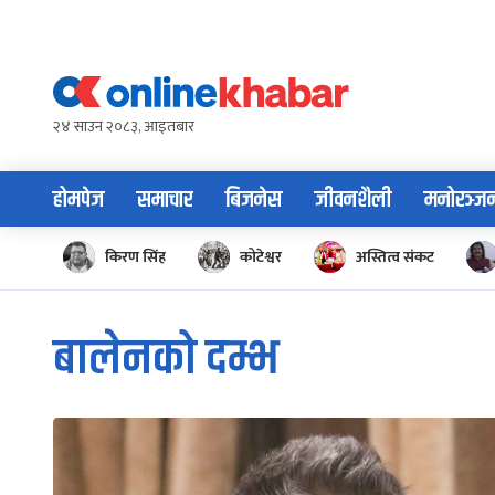
Skip
to
content
२४ साउन २०८३, आइतबार
होमपेज
समाचार
बिजनेस
जीवनशैली
मनोरञ्ज
किरण सिंह
कोटेश्वर
अस्तित्व संकट
बालेनको दम्भ