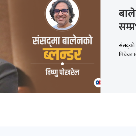
बाले
सम्प्
संसद्‌को
मिचेका छौ