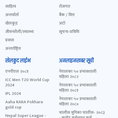
साहित्य
रोजगार
अन्तर्वार्ता
बैंक / वित्त
खेलकुद़़
अटो
जीवनशैली/स्वास्थ्य
सूचना-प्रविधि
प्रवास
अन्तर्राष्ट्रिय
खेलकुद लाईभ
अनलाइनखबर सूची
एनपीएल २०८१
नेपालका ५० प्रभावशाली
महिला २०८२
ICC Men T20 World Cup
2024
नेपालका ५० प्रभावशाली
महिला २०८१
IPL 2024
नेपालका ५० प्रभावशाली
Aaha RARA Pokhara
महिला २०८०
gold cup
चालीस मुनिका चालीस- २०८३
Nepal Super League -
- छनोट मनोनयन फर्म