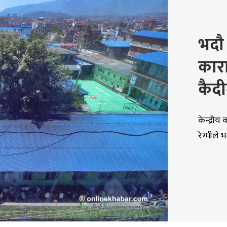
भदौ 
कार
कैदी
केन्द्री
रेग्मीले