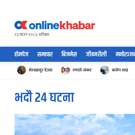
Skip
to
content
२३ साउन २०८३, शनिबार
होमपेज
समाचार
बिजनेस
जीवनशैली
मनोरञ्ज
शेरबहादुर देउवा
एमाले-संकट
बालेन शाह
भदौ २४ घटना