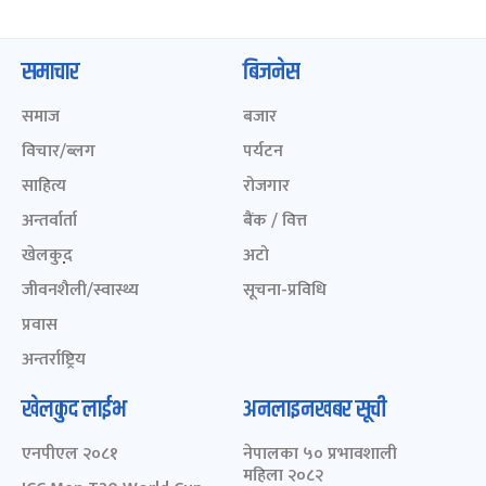
समाचार
बिजनेस
समाज
बजार
विचार/ब्लग
पर्यटन
साहित्य
रोजगार
अन्तर्वार्ता
बैंक / वित्त
खेलकुद़़
अटो
जीवनशैली/स्वास्थ्य
सूचना-प्रविधि
प्रवास
अन्तर्राष्ट्रिय
खेलकुद लाईभ
अनलाइनखबर सूची
एनपीएल २०८१
नेपालका ५० प्रभावशाली
महिला २०८२