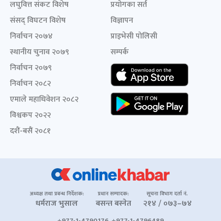
लघुवित्त संकट विशेष
प्रयोगका सर्त
संसद् विघटन विशेष
विज्ञापन
निर्वाचन २०७४
प्राइभेसी पोलिसी
स्थानीय चुनाव २०७९
सम्पर्क
निर्वाचन २०७९
निर्वाचन २०८२
एमाले महाधिवेशन २०८२
विश्वकप २०२२
दशैं-बसैं २०८१
अध्यक्ष तथा प्रबन्ध निर्देशक:
प्रधान सम्पादक:
सूचना विभाग दर्ता नं.
धर्मराज भुसाल
बसन्त बस्नेत
२१४ / ०७३–७४
+977-1-4790176, +977-1-4796489