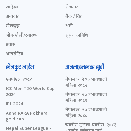
साहित्य
रोजगार
अन्तर्वार्ता
बैंक / वित्त
खेलकुद़़
अटो
जीवनशैली/स्वास्थ्य
सूचना-प्रविधि
प्रवास
अन्तर्राष्ट्रिय
खेलकुद लाईभ
अनलाइनखबर सूची
एनपीएल २०८१
नेपालका ५० प्रभावशाली
महिला २०८२
ICC Men T20 World Cup
2024
नेपालका ५० प्रभावशाली
महिला २०८१
IPL 2024
नेपालका ५० प्रभावशाली
Aaha RARA Pokhara
महिला २०८०
gold cup
चालीस मुनिका चालीस- २०८३
Nepal Super League -
- छनोट मनोनयन फर्म