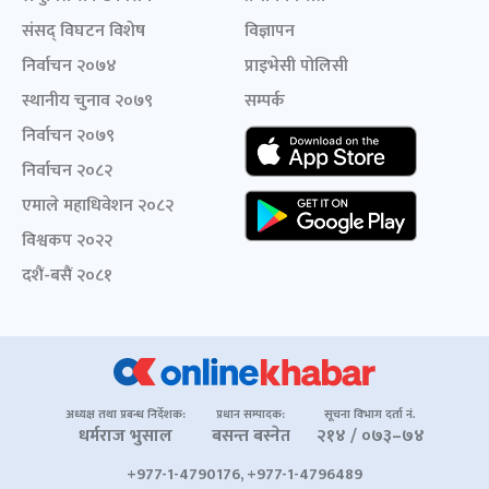
संसद् विघटन विशेष
विज्ञापन
निर्वाचन २०७४
प्राइभेसी पोलिसी
स्थानीय चुनाव २०७९
सम्पर्क
निर्वाचन २०७९
निर्वाचन २०८२
एमाले महाधिवेशन २०८२
विश्वकप २०२२
दशैं-बसैं २०८१
अध्यक्ष तथा प्रबन्ध निर्देशक:
प्रधान सम्पादक:
सूचना विभाग दर्ता नं.
धर्मराज भुसाल
बसन्त बस्नेत
२१४ / ०७३–७४
+977-1-4790176, +977-1-4796489