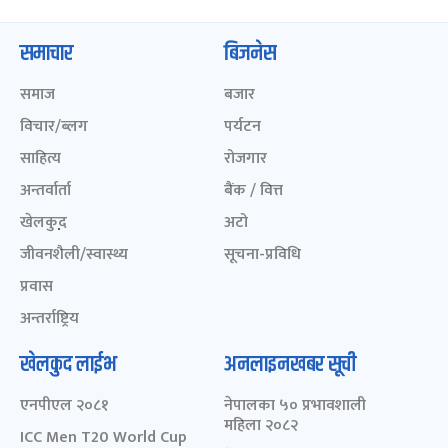
समाचार
बिजनेस
समाज
बजार
विचार/ब्लग
पर्यटन
साहित्य
रोजगार
अन्तर्वार्ता
बैंक / वित्त
खेलकुद़़
अटो
जीवनशैली/स्वास्थ्य
सूचना-प्रविधि
प्रवास
अन्तर्राष्ट्रिय
खेलकुद लाईभ
अनलाइनखबर सूची
एनपीएल २०८१
नेपालका ५० प्रभावशाली
महिला २०८२
ICC Men T20 World Cup