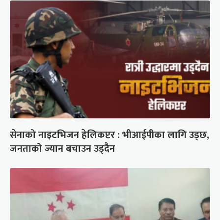
सेनाको नाइटभिजन हेलिकप्टर : भीआईपीका लागि उड्छ,
जनताको ज्यान बचाउन उड्दैन