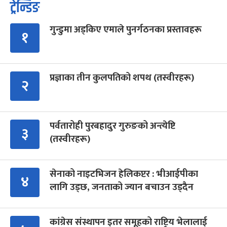
ट्रेन्डिङ
गुन्डुमा अड्किए एमाले पुनर्गठनका प्रस्तावहरू
१
प्रज्ञाका तीन कुलपतिको शपथ (तस्वीरहरू)
२
पर्वतारोही पुरबहादुर गुरुङको अन्त्येष्टि
३
(तस्वीरहरू)
सेनाको नाइटभिजन हेलिकप्टर : भीआईपीका
४
लागि उड्छ, जनताको ज्यान बचाउन उड्दैन
कांग्रेस संस्थापन इतर समूहको राष्ट्रिय भेलालाई