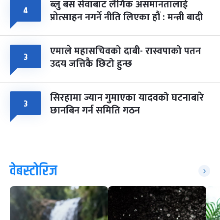
ब्लु बस सेवाबाट लैंगिक असमानतालाई
४
प्रोत्साहन नगर्ने नीति लिएका हौं : मन्त्री बादी
एमाले महासचिवको दाबी- रास्वपाको पतन
३
उदय जत्तिकै छिटो हुन्छ
सिरहामा ज्यान गुमाएका यादवको घटनाबारे
३
छानबिन गर्न समिति गठन
वेबस्टोरिज