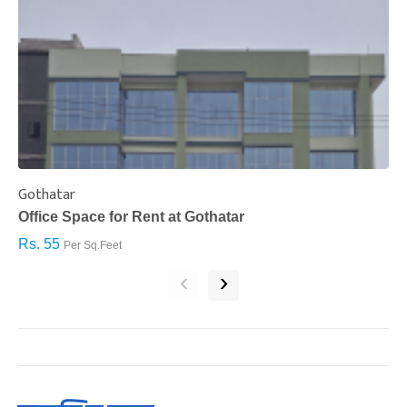
Gothatar
S
Office Space for Rent at Gothatar
H
Rs. 55
R
Per Sq.Feet
‹
›