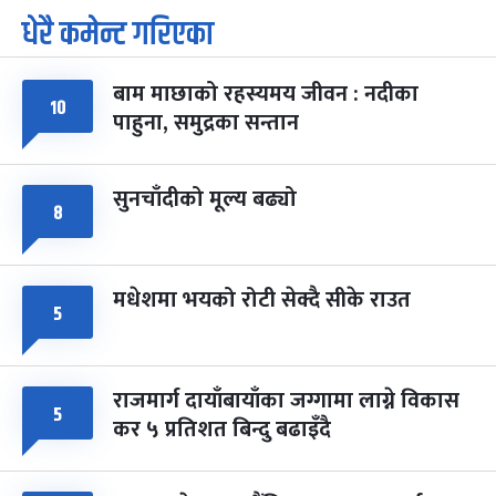
धेरै कमेन्ट गरिएका
पूर्णिमा व्रत
७ महिना बाँकी
७
-
चैत्र ७, २०८३
Mar 21, 2027
आइत
बाम माछाको रहस्यमय जीवन : नदीका
फागुपूर्णिमा
७ महिना बाँकी
८
१०
पाहुना, समुद्रका सन्तान
-
चैत्र ८, २०८३
Mar 22, 2027
सोम
सुनचाँदीको मूल्य बढ्यो
८
मधेशमा भयको रोटी सेक्दै सीके राउत
५
राजमार्ग दायाँबायाँका जग्गामा लाग्ने विकास
५
कर ५ प्रतिशत बिन्दु बढाइँदै