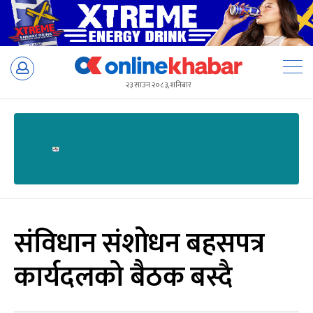
Skip
to
२३ साउन २०८३, शनिबार
content
संविधान संशोधन बहसपत्र
कार्यदलको बैठक बस्दै