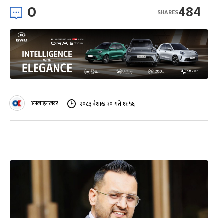
0
484
SHARES
अनलाइनखबर
२०८३ वैशाख १० गते ११:५६