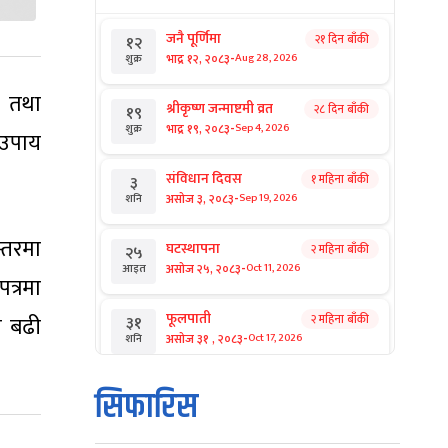
जनै पूर्णिमा
२१ दिन बाँकी
१२
-
भाद्र १२, २०८३
Aug 28, 2026
शुक्र
क तथा
श्रीकृष्ण जन्माष्टमी व्रत
२८ दिन बाँकी
१९
-
भाद्र १९, २०८३
Sep 4, 2026
शुक्र
 उपाय
संविधान दिवस
१ महिना बाँकी
३
-
असोज ३, २०८३
Sep 19, 2026
शनि
्तरमा
घटस्थापना
२ महिना बाँकी
२५
-
असोज २५, २०८३
Oct 11, 2026
आइत
पत्रमा
फूलपाती
ो बढी
२ महिना बाँकी
३१
-
असोज ३१ , २०८३
Oct 17, 2026
शनि
कार्तिक सङ्क्रान्ति
२ महिना बाँकी
१
सिफारिस
-
कार्तिक १, २०८३
Oct 18, 2026
आइत