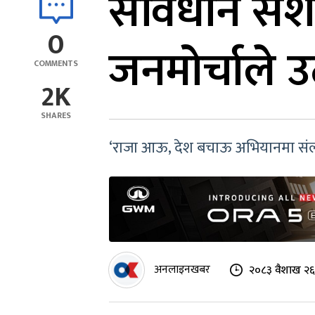
संविधान सं
0
जनमोर्चाले उठ
COMMENTS
2K
SHARES
‘राजा आऊ, देश बचाऊ अभियानमा संलग्न व
अनलाइनखबर
२०८३ वैशाख २६