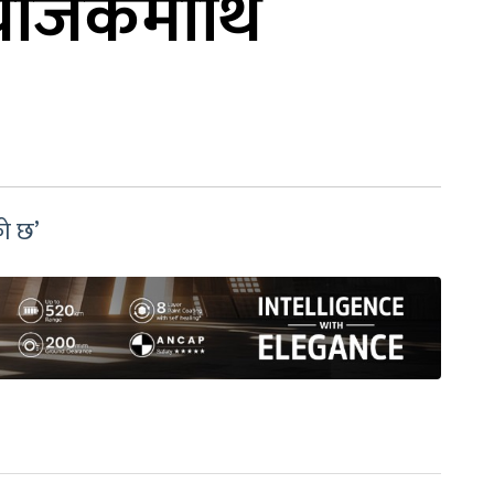
ंयोजकमाथि
को छ’