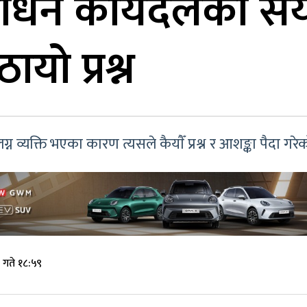
शोधन कार्यदलका स
ायो प्रश्न
्यक्ति भएका कारण त्यसले कैयाैँ प्रश्न र आशङ्का पैदा गरे
 गते १८:५९