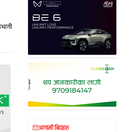
हभागी
आगामी बिदाहरु