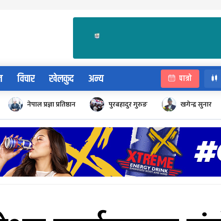
न
विचार
खेलकुद
अन्य
पात्रो
नेपाल प्रज्ञा प्रतिष्ठान
पुरबहादुर गुरुङ
खगेन्द्र सुनार