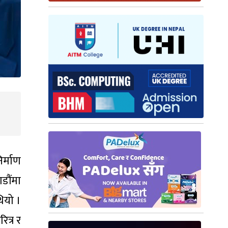
र्माण
डौंमा
थियो ।
ित्र र