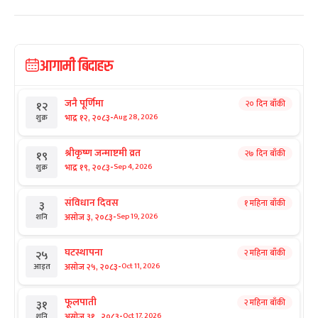
आगामी बिदाहरु
जनै पूर्णिमा
२० दिन बाँकी
१२
-
भाद्र १२, २०८३
Aug 28, 2026
शुक्र
श्रीकृष्ण जन्माष्टमी व्रत
२७ दिन बाँकी
१९
-
भाद्र १९, २०८३
Sep 4, 2026
शुक्र
संविधान दिवस
१ महिना बाँकी
३
-
असोज ३, २०८३
Sep 19, 2026
शनि
घटस्थापना
२ महिना बाँकी
२५
-
असोज २५, २०८३
Oct 11, 2026
आइत
फूलपाती
२ महिना बाँकी
३१
-
असोज ३१ , २०८३
Oct 17, 2026
शनि