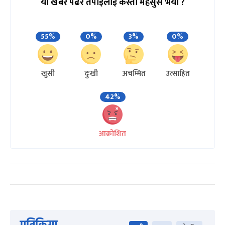
यो खबर पढेर तपाईलाई कस्तो महसुस भयो ?
55%
0%
3%
0%
खुसी
दुःखी
अचम्मित
उत्साहित
42%
आक्रोशित