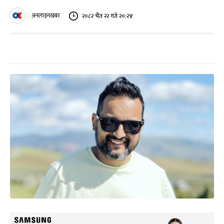
अनलाइनखबर
२०८२ चैत २२ गते २०:२४