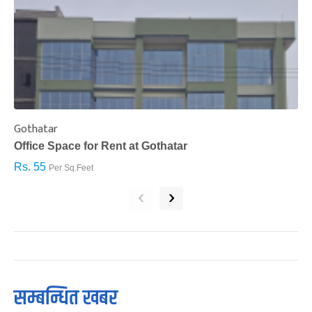
Gothatar
S
Office Space for Rent at Gothatar
H
Rs. 55
R
Per Sq.Feet
‹
›
सम्बन्धित खबर