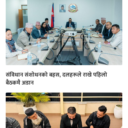
संविधान संशोधनको बहस, दलहरूले राखे पहिलो
बैठकमै अडान