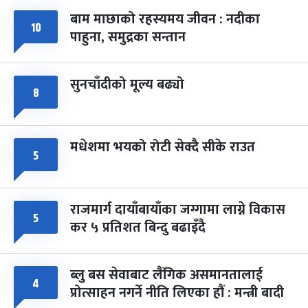
बाम माछाको रहस्यमय जीवन : नदीका
फागुपूर्णिमा
७ महिना बाँकी
८
१०
पाहुना, समुद्रका सन्तान
-
चैत्र ८, २०८३
Mar 22, 2027
सोम
सुनचाँदीको मूल्य बढ्यो
८
मधेशमा भयको रोटी सेक्दै सीके राउत
५
राजमार्ग दायाँबायाँका जग्गामा लाग्ने विकास
५
कर ५ प्रतिशत बिन्दु बढाइँदै
ब्लु बस सेवाबाट लैंगिक असमानतालाई
४
प्रोत्साहन नगर्ने नीति लिएका हौं : मन्त्री बादी