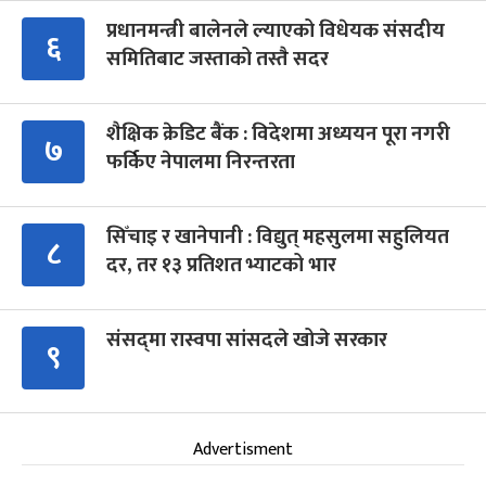
प्रधानमन्त्री बालेनले ल्याएको विधेयक संसदीय
६
समितिबाट जस्ताको तस्तै सदर
शैक्षिक क्रेडिट बैंक : विदेशमा अध्ययन पूरा नगरी
७
फर्किए नेपालमा निरन्तरता
सिँचाइ र खानेपानी : विद्युत् महसुलमा सहुलियत
८
दर, तर १३ प्रतिशत भ्याटको भार
संसद्‍मा रास्वपा सांसदले खोजे सरकार
९
Advertisment