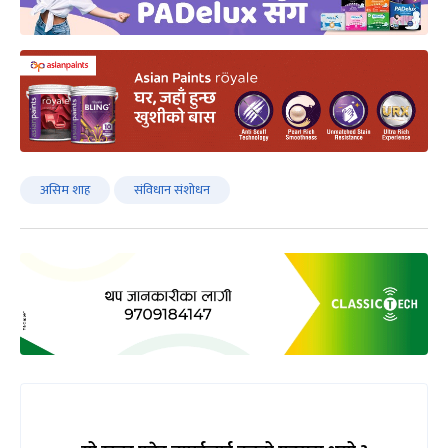
असिम शाह
संविधान संशोधन