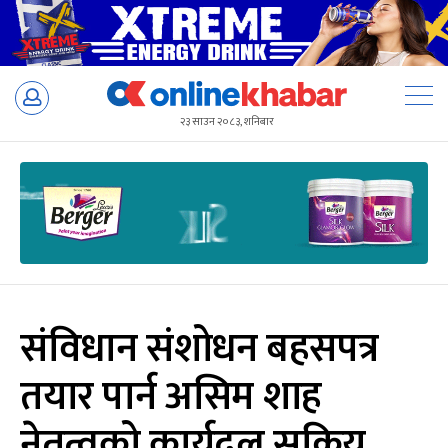
Skip
to
२३ साउन २०८३, शनिबार
content
संविधान संशोधन बहसपत्र
तयार पार्न असिम शाह
नेतृत्वको कार्यदल सक्रिय