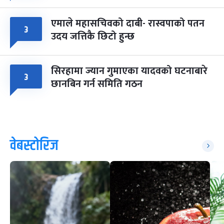
एमाले महासचिवको दाबी- रास्वपाको पतन
३
उदय जत्तिकै छिटो हुन्छ
सिरहामा ज्यान गुमाएका यादवको घटनाबारे
३
छानबिन गर्न समिति गठन
वेबस्टोरिज