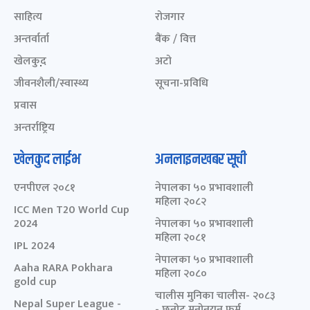
साहित्य
रोजगार
अन्तर्वार्ता
बैंक / वित्त
खेलकुद़़
अटो
जीवनशैली/स्वास्थ्य
सूचना-प्रविधि
प्रवास
अन्तर्राष्ट्रिय
खेलकुद लाईभ
अनलाइनखबर सूची
एनपीएल २०८१
नेपालका ५० प्रभावशाली
महिला २०८२
ICC Men T20 World Cup
2024
नेपालका ५० प्रभावशाली
महिला २०८१
IPL 2024
नेपालका ५० प्रभावशाली
Aaha RARA Pokhara
महिला २०८०
gold cup
चालीस मुनिका चालीस- २०८३
Nepal Super League -
- छनोट मनोनयन फर्म