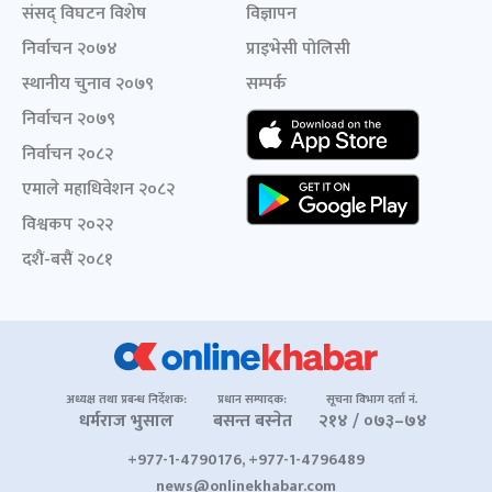
संसद् विघटन विशेष
विज्ञापन
निर्वाचन २०७४
प्राइभेसी पोलिसी
स्थानीय चुनाव २०७९
सम्पर्क
निर्वाचन २०७९
निर्वाचन २०८२
एमाले महाधिवेशन २०८२
विश्वकप २०२२
दशैं-बसैं २०८१
अध्यक्ष तथा प्रबन्ध निर्देशक:
प्रधान सम्पादक:
सूचना विभाग दर्ता नं.
धर्मराज भुसाल
बसन्त बस्नेत
२१४ / ०७३–७४
+977-1-4790176, +977-1-4796489
news@onlinekhabar.com