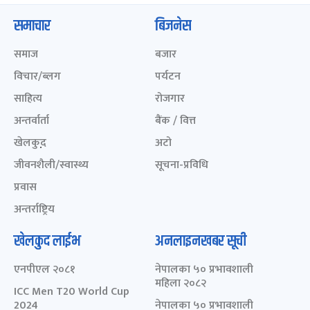
समाचार
बिजनेस
समाज
बजार
विचार/ब्लग
पर्यटन
साहित्य
रोजगार
अन्तर्वार्ता
बैंक / वित्त
खेलकुद़़
अटो
जीवनशैली/स्वास्थ्य
सूचना-प्रविधि
प्रवास
अन्तर्राष्ट्रिय
खेलकुद लाईभ
अनलाइनखबर सूची
एनपीएल २०८१
नेपालका ५० प्रभावशाली
महिला २०८२
ICC Men T20 World Cup
2024
नेपालका ५० प्रभावशाली