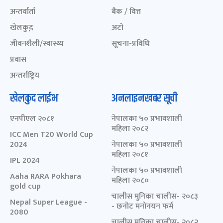
अन्तर्वार्ता
बैंक / वित्त
खेलकुद़़
अटो
जीवनशैली/स्वास्थ्य
सूचना-प्रविधि
प्रवास
अन्तर्राष्ट्रिय
खेलकुद लाईभ
अनलाइनखबर सूची
एनपीएल २०८१
नेपालका ५० प्रभावशाली
महिला २०८२
ICC Men T20 World Cup
2024
नेपालका ५० प्रभावशाली
महिला २०८१
IPL 2024
नेपालका ५० प्रभावशाली
Aaha RARA Pokhara
महिला २०८०
gold cup
चालीस मुनिका चालीस- २०८३
Nepal Super League -
- छनोट मनोनयन फर्म
2080
चालीस मुनिका चालीस- २०८२