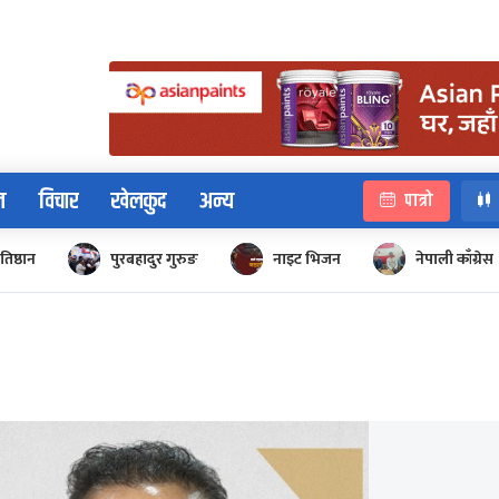
न
विचार
खेलकुद
अन्य
पात्रो
रतिष्ठान
पुरबहादुर गुरुङ
नाइट भिजन
नेपाली काँग्रेस