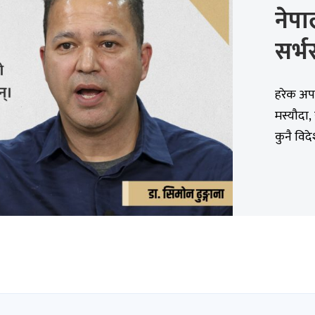
नेप
सर्भ
हरेक अपल
मस्यौदा,
कुनै विदे