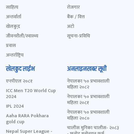
साहित्य
रोजगार
अन्तर्वार्ता
बैंक / वित्त
खेलकुद़़
अटो
जीवनशैली/स्वास्थ्य
सूचना-प्रविधि
प्रवास
अन्तर्राष्ट्रिय
खेलकुद लाईभ
अनलाइनखबर सूची
एनपीएल २०८१
नेपालका ५० प्रभावशाली
महिला २०८२
ICC Men T20 World Cup
2024
नेपालका ५० प्रभावशाली
महिला २०८१
IPL 2024
नेपालका ५० प्रभावशाली
Aaha RARA Pokhara
महिला २०८०
gold cup
चालीस मुनिका चालीस- २०८३
Nepal Super League -
- छनोट मनोनयन फर्म