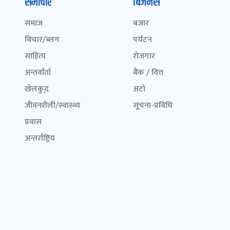
समाचार
बिजनेस
समाज
बजार
विचार/ब्लग
पर्यटन
साहित्य
रोजगार
अन्तर्वार्ता
बैंक / वित्त
खेलकुद़़
अटो
जीवनशैली/स्वास्थ्य
सूचना-प्रविधि
प्रवास
अन्तर्राष्ट्रिय