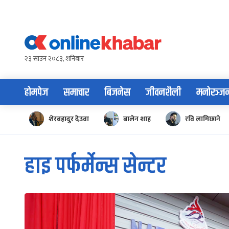
Skip
to
content
२३ साउन २०८३, शनिबार
होमपेज
समाचार
बिजनेस
जीवनशैली
मनोरञ्ज
शेरबहादुर देउवा
बालेन शाह
रवि लामिछाने
हाइ पर्फर्मेन्स सेन्टर