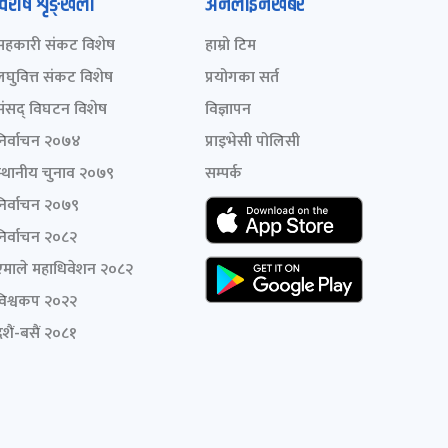
विशेष शृङ्खला
अनलाइनखबर
सहकारी संकट विशेष
हाम्रो टिम
लघुवित्त संकट विशेष
प्रयोगका सर्त
संसद् विघटन विशेष
विज्ञापन
निर्वाचन २०७४
प्राइभेसी पोलिसी
स्थानीय चुनाव २०७९
सम्पर्क
निर्वाचन २०७९
निर्वाचन २०८२
एमाले महाधिवेशन २०८२
विश्वकप २०२२
शैं-बसैं २०८१