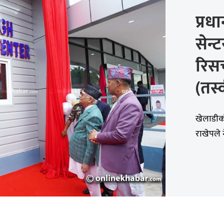
प्रधा
सेन्ट
रिसर
(तस्
खेलाडीको
राखेपले न