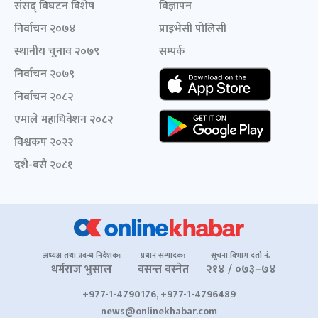
संसद् विघटन विशेष
विज्ञापन
निर्वाचन २०७४
प्राइभेसी पोलिसी
स्थानीय चुनाव २०७९
सम्पर्क
निर्वाचन २०७९
निर्वाचन २०८२
एमाले महाधिवेशन २०८२
विश्वकप २०२२
दशैं-बसैं २०८१
अध्यक्ष तथा प्रबन्ध निर्देशक:
प्रधान सम्पादक:
सूचना विभाग दर्ता नं.
धर्मराज भुसाल
बसन्त बस्नेत
२१४ / ०७३–७४
+977-1-4790176, +977-1-4796489
news@onlinekhabar.com