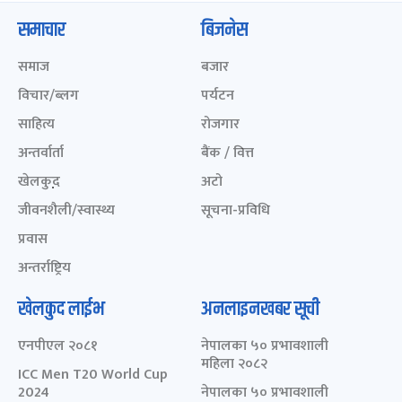
समाचार
बिजनेस
समाज
बजार
विचार/ब्लग
पर्यटन
साहित्य
रोजगार
अन्तर्वार्ता
बैंक / वित्त
खेलकुद़़
अटो
जीवनशैली/स्वास्थ्य
सूचना-प्रविधि
प्रवास
अन्तर्राष्ट्रिय
खेलकुद लाईभ
अनलाइनखबर सूची
एनपीएल २०८१
नेपालका ५० प्रभावशाली
महिला २०८२
ICC Men T20 World Cup
2024
नेपालका ५० प्रभावशाली