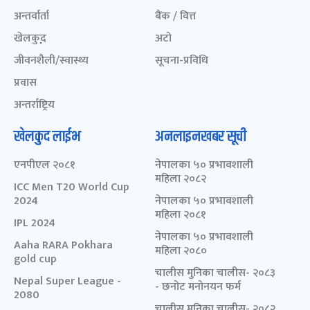
अन्तर्वार्ता
बैंक / वित्त
खेलकुद़़
अटो
जीवनशैली/स्वास्थ्य
सूचना-प्रविधि
प्रवास
अन्तर्राष्ट्रिय
खेलकुद लाईभ
अनलाइनखबर सूची
एनपीएल २०८१
नेपालका ५० प्रभावशाली
महिला २०८२
ICC Men T20 World Cup
2024
नेपालका ५० प्रभावशाली
महिला २०८१
IPL 2024
नेपालका ५० प्रभावशाली
Aaha RARA Pokhara
महिला २०८०
gold cup
चालीस मुनिका चालीस- २०८३
Nepal Super League -
- छनोट मनोनयन फर्म
2080
चालीस मुनिका चालीस- २०८२