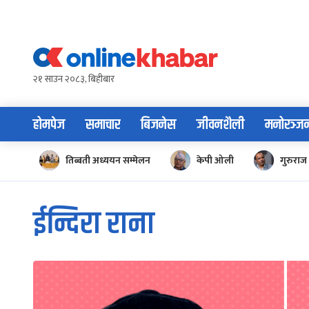
Skip
to
content
२१ साउन २०८३, बिहीबार
होमपेज
समाचार
बिजनेस
जीवनशैली
मनोरञ्ज
तिब्बती अध्ययन सम्मेलन
केपी ओली
गुरुराज 
ईन्दिरा राना