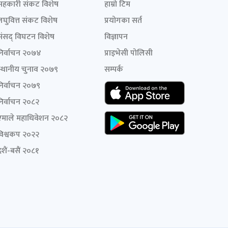
सहकारी संकट विशेष
हाम्रो टिम
लघुवित्त संकट विशेष
प्रयोगका सर्त
संसद् विघटन विशेष
विज्ञापन
निर्वाचन २०७४
प्राइभेसी पोलिसी
स्थानीय चुनाव २०७९
सम्पर्क
निर्वाचन २०७९
निर्वाचन २०८२
एमाले महाधिवेशन २०८२
विश्वकप २०२२
शैं-बसैं २०८१