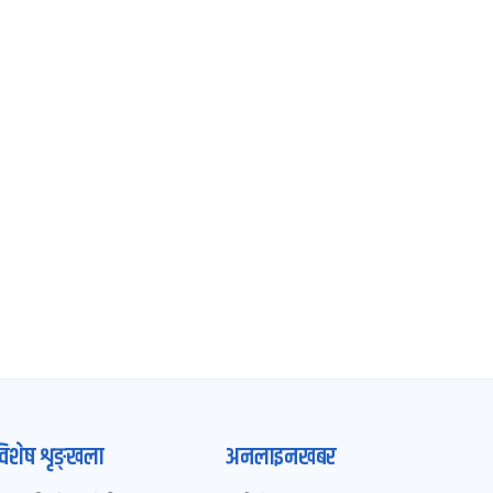
विशेष शृङ्खला
अनलाइनखबर