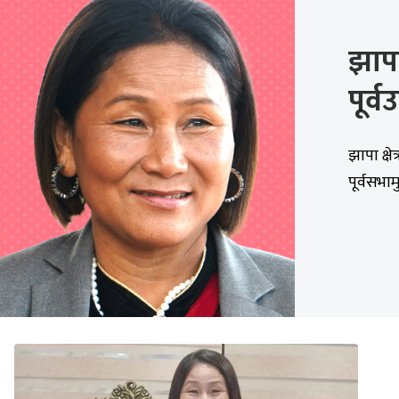
झापा
पूर्
झापा क्षे
पूर्वसभाम