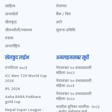
साहित्य
रोजगार
अन्तर्वार्ता
बैंक / वित्त
खेलकुद़़
अटो
जीवनशैली/स्वास्थ्य
सूचना-प्रविधि
प्रवास
अन्तर्राष्ट्रिय
खेलकुद लाईभ
अनलाइनखबर सूची
एनपीएल २०८१
नेपालका ५० प्रभावशाली
महिला २०८२
ICC Men T20 World Cup
2024
नेपालका ५० प्रभावशाली
महिला २०८१
IPL 2024
नेपालका ५० प्रभावशाली
Aaha RARA Pokhara
महिला २०८०
gold cup
चालीस मुनिका चालीस- २०८३
Nepal Super League -
- छनोट मनोनयन फर्म