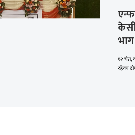
एन्फ
केसी
भाग 
१२ चैत, 
रहेका दीर्