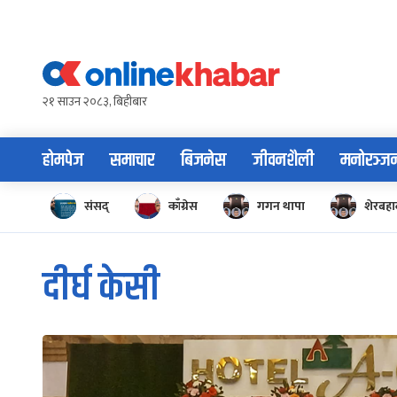
Skip
to
content
२१ साउन २०८३, बिहीबार
होमपेज
समाचार
बिजनेस
जीवनशैली
मनोरञ्ज
संसद्
काँग्रेस
गगन थापा
शेरबहाद
दीर्घ केसी