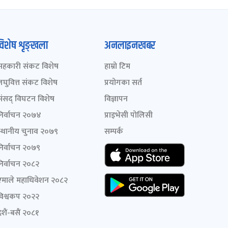
विशेष शृङ्खला
अनलाइनखबर
सहकारी संकट विशेष
हाम्रो टिम
लघुवित्त संकट विशेष
प्रयोगका सर्त
संसद् विघटन विशेष
विज्ञापन
निर्वाचन २०७४
प्राइभेसी पोलिसी
स्थानीय चुनाव २०७९
सम्पर्क
निर्वाचन २०७९
निर्वाचन २०८२
एमाले महाधिवेशन २०८२
विश्वकप २०२२
शैं-बसैं २०८१