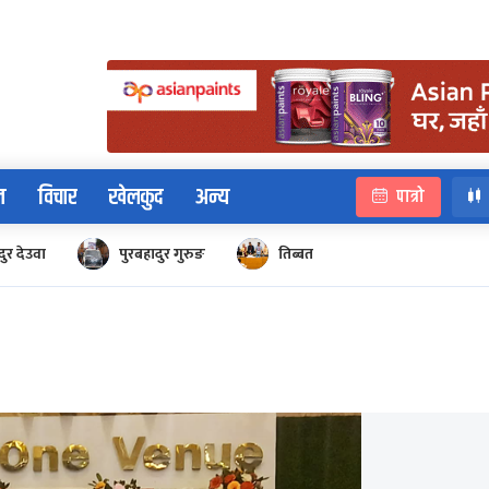
न
विचार
खेलकुद
अन्य
पात्रो
ुर देउवा
पुरबहादुर गुरुङ
तिब्बत