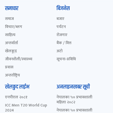
समाचार
बिजनेस
समाज
बजार
विचार/ब्लग
पर्यटन
साहित्य
रोजगार
अन्तर्वार्ता
बैंक / वित्त
खेलकुद़़
अटो
जीवनशैली/स्वास्थ्य
सूचना-प्रविधि
प्रवास
अन्तर्राष्ट्रिय
खेलकुद लाईभ
अनलाइनखबर सूची
एनपीएल २०८१
नेपालका ५० प्रभावशाली
महिला २०८२
ICC Men T20 World Cup
2024
नेपालका ५० प्रभावशाली