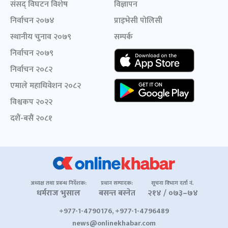
संसद् विघटन विशेष
विज्ञापन
निर्वाचन २०७४
प्राइभेसी पोलिसी
स्थानीय चुनाव २०७९
सम्पर्क
निर्वाचन २०७९
निर्वाचन २०८२
एमाले महाधिवेशन २०८२
विश्वकप २०२२
दशैं-बसैं २०८१
अध्यक्ष तथा प्रबन्ध निर्देशक:
प्रधान सम्पादक:
सूचना विभाग दर्ता नं.
धर्मराज भुसाल
बसन्त बस्नेत
२१४ / ०७३–७४
+977-1-4790176, +977-1-4796489
news@onlinekhabar.com