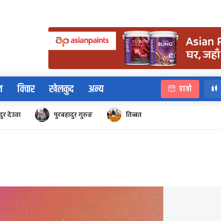
न
विचार
खेलकुद
अन्य
पात्रो
ुर देउवा
पुरबहादुर गुरुङ
तिब्बत