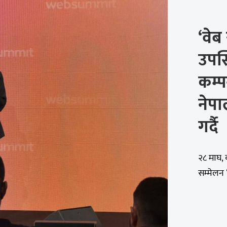
‘वे
उपस्
कम्प
नेपा
गर्दै
२८ माघ, 
सम्मेलन 