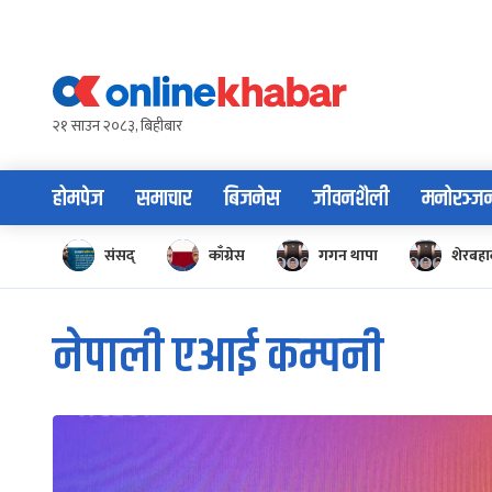
Skip
to
content
२१ साउन २०८३, बिहीबार
होमपेज
समाचार
बिजनेस
जीवनशैली
मनोरञ्ज
संसद्
काँग्रेस
गगन थापा
शेरबहाद
नेपाली एआई कम्पनी