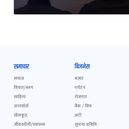
समाचार
बिजनेस
समाज
बजार
विचार/ब्लग
पर्यटन
साहित्य
रोजगार
अन्तर्वार्ता
बैंक / वित्त
खेलकुद़़
अटो
जीवनशैली/स्वास्थ्य
सूचना-प्रविधि