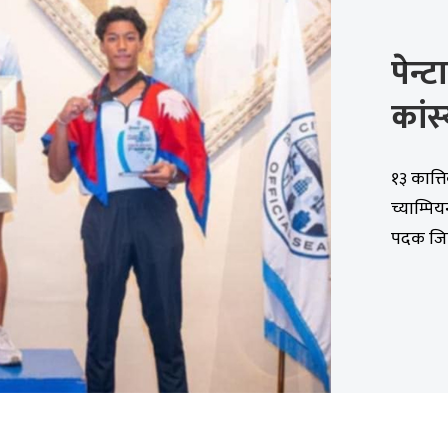
पेन
कांस
१३ कात्त
च्याम्पि
पदक जित