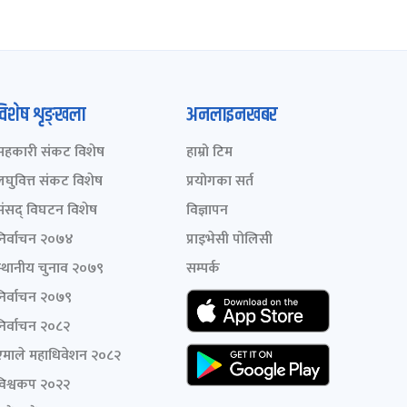
विशेष शृङ्खला
अनलाइनखबर
सहकारी संकट विशेष
हाम्रो टिम
लघुवित्त संकट विशेष
प्रयोगका सर्त
संसद् विघटन विशेष
विज्ञापन
निर्वाचन २०७४
प्राइभेसी पोलिसी
स्थानीय चुनाव २०७९
सम्पर्क
निर्वाचन २०७९
निर्वाचन २०८२
एमाले महाधिवेशन २०८२
विश्वकप २०२२