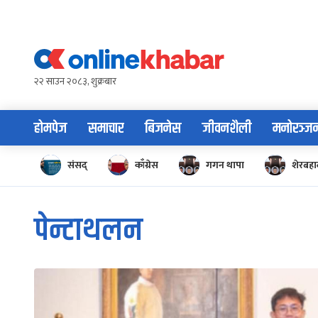
Skip
to
content
२२ साउन २०८३, शुक्रबार
होमपेज
समाचार
बिजनेस
जीवनशैली
मनोरञ्ज
संसद्
काँग्रेस
गगन थापा
शेरबहाद
पेन्टाथलन