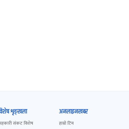
विशेष शृङ्खला
अनलाइनखबर
सहकारी संकट विशेष
हाम्रो टिम