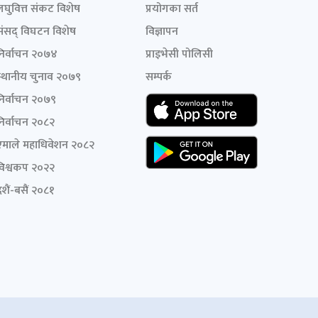
लघुवित्त संकट विशेष
प्रयोगका सर्त
संसद् विघटन विशेष
विज्ञापन
निर्वाचन २०७४
प्राइभेसी पोलिसी
स्थानीय चुनाव २०७९
सम्पर्क
निर्वाचन २०७९
निर्वाचन २०८२
एमाले महाधिवेशन २०८२
विश्वकप २०२२
शैं-बसैं २०८१