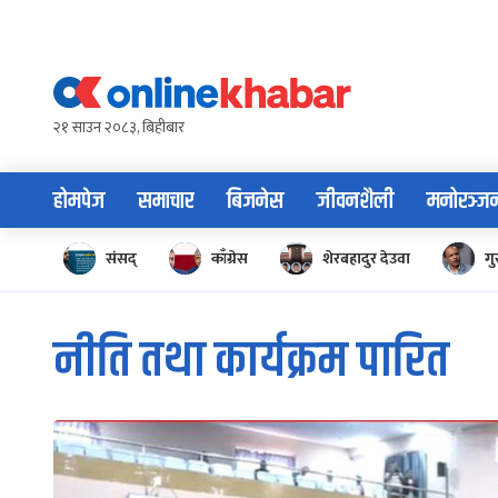
Skip
to
content
२१ साउन २०८३, बिहीबार
होमपेज
समाचार
बिजनेस
जीवनशैली
मनोरञ्ज
संसद्
काँग्रेस
शेरबहादुर देउवा
गु
नीति तथा कार्यक्रम पारित