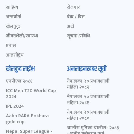
साहित्य
रोजगार
अन्तर्वार्ता
बैंक / वित्त
खेलकुद़़
अटो
जीवनशैली/स्वास्थ्य
सूचना-प्रविधि
प्रवास
अन्तर्राष्ट्रिय
खेलकुद लाईभ
अनलाइनखबर सूची
एनपीएल २०८१
नेपालका ५० प्रभावशाली
महिला २०८२
ICC Men T20 World Cup
2024
नेपालका ५० प्रभावशाली
महिला २०८१
IPL 2024
नेपालका ५० प्रभावशाली
Aaha RARA Pokhara
महिला २०८०
gold cup
चालीस मुनिका चालीस- २०८३
Nepal Super League -
- छनोट मनोनयन फर्म