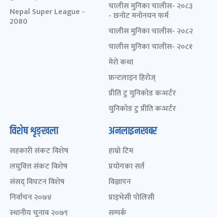
चालीस मुनिका चालीस- २०८३
Nepal Super League -
- छनोट मनोनयन फर्म
2080
चालीस मुनिका चालीस- २०८२
चालीस मुनिका चालीस- २०८१
मेरो कथा
फ्रन्टलाइन हिरोज्
प्रीति टु युनिकोड कन्भर्टर
युनिकोड टु प्रीति कन्भर्टर
विशेष शृङ्खला
अनलाइनखबर
सहकारी संकट विशेष
हाम्रो टिम
लघुवित्त संकट विशेष
प्रयोगका सर्त
संसद् विघटन विशेष
विज्ञापन
निर्वाचन २०७४
प्राइभेसी पोलिसी
स्थानीय चुनाव २०७९
सम्पर्क