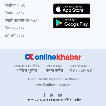
निर्वाचन २०७९
निर्वाचन २०८२
एमाले महाधिवेशन २०८२
विश्वकप २०२२
दशैं-बसैं २०८१
अध्यक्ष तथा प्रबन्ध निर्देशक:
प्रधान सम्पादक:
सूचना विभाग दर्ता नं.
धर्मराज भुसाल
बसन्त बस्नेत
२१४ / ०७३–७४
+977-1-4790176, +977-1-4796489
news@onlinekhabar.com
© २००६-२०२६ Onlinekhabar.com सर्वाधिकार सुरक्षित