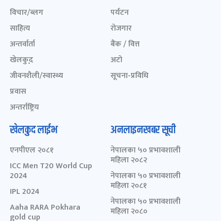
विचार/ब्लग
पर्यटन
साहित्य
रोजगार
अन्तर्वार्ता
बैंक / वित्त
खेलकुद़़
अटो
जीवनशैली/स्वास्थ्य
सूचना-प्रविधि
प्रवास
अन्तर्राष्ट्रिय
खेलकुद लाईभ
अनलाइनखबर सूची
एनपीएल २०८१
नेपालका ५० प्रभावशाली
महिला २०८२
ICC Men T20 World Cup
2024
नेपालका ५० प्रभावशाली
महिला २०८१
IPL 2024
नेपालका ५० प्रभावशाली
Aaha RARA Pokhara
महिला २०८०
gold cup