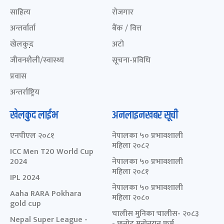
साहित्य
रोजगार
अन्तर्वार्ता
बैंक / वित्त
खेलकुद़़
अटो
जीवनशैली/स्वास्थ्य
सूचना-प्रविधि
प्रवास
अन्तर्राष्ट्रिय
खेलकुद लाईभ
अनलाइनखबर सूची
एनपीएल २०८१
नेपालका ५० प्रभावशाली
महिला २०८२
ICC Men T20 World Cup
2024
नेपालका ५० प्रभावशाली
महिला २०८१
IPL 2024
नेपालका ५० प्रभावशाली
Aaha RARA Pokhara
महिला २०८०
gold cup
चालीस मुनिका चालीस- २०८३
Nepal Super League -
- छनोट मनोनयन फर्म