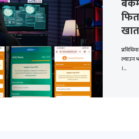
बैंक
फिर्
खाता
प्रविधिम
ल्याउन 
।...