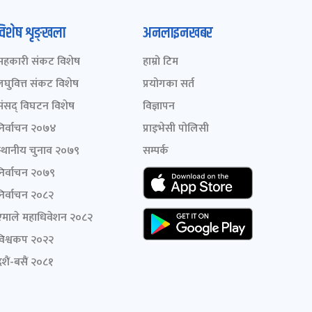
विशेष शृङ्खला
अनलाइनखबर
सहकारी संकट विशेष
हाम्रो टिम
लघुवित्त संकट विशेष
प्रयोगका सर्त
संसद् विघटन विशेष
विज्ञापन
निर्वाचन २०७४
प्राइभेसी पोलिसी
स्थानीय चुनाव २०७९
सम्पर्क
निर्वाचन २०७९
निर्वाचन २०८२
एमाले महाधिवेशन २०८२
विश्वकप २०२२
शैं-बसैं २०८१