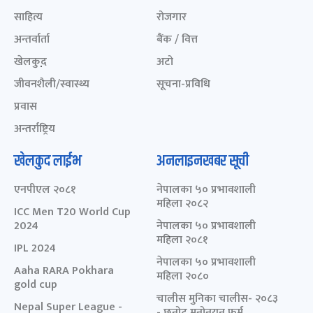
साहित्य
रोजगार
अन्तर्वार्ता
बैंक / वित्त
खेलकुद़़
अटो
जीवनशैली/स्वास्थ्य
सूचना-प्रविधि
प्रवास
अन्तर्राष्ट्रिय
खेलकुद लाईभ
अनलाइनखबर सूची
एनपीएल २०८१
नेपालका ५० प्रभावशाली
महिला २०८२
ICC Men T20 World Cup
2024
नेपालका ५० प्रभावशाली
महिला २०८१
IPL 2024
नेपालका ५० प्रभावशाली
Aaha RARA Pokhara
महिला २०८०
gold cup
चालीस मुनिका चालीस- २०८३
Nepal Super League -
- छनोट मनोनयन फर्म