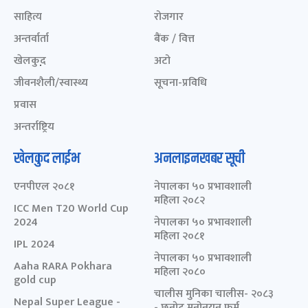
साहित्य
रोजगार
अन्तर्वार्ता
बैंक / वित्त
खेलकुद़़
अटो
जीवनशैली/स्वास्थ्य
सूचना-प्रविधि
प्रवास
अन्तर्राष्ट्रिय
खेलकुद लाईभ
अनलाइनखबर सूची
एनपीएल २०८१
नेपालका ५० प्रभावशाली
महिला २०८२
ICC Men T20 World Cup
2024
नेपालका ५० प्रभावशाली
महिला २०८१
IPL 2024
नेपालका ५० प्रभावशाली
Aaha RARA Pokhara
महिला २०८०
gold cup
चालीस मुनिका चालीस- २०८३
Nepal Super League -
- छनोट मनोनयन फर्म