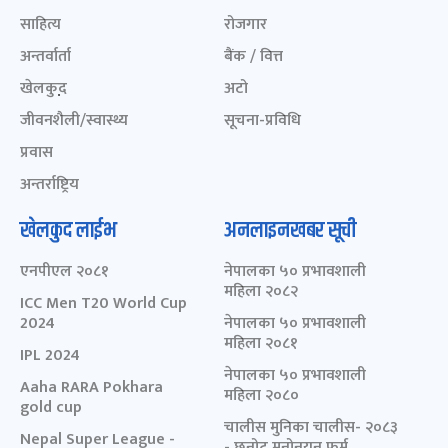
साहित्य
रोजगार
अन्तर्वार्ता
बैंक / वित्त
खेलकुद़़
अटो
जीवनशैली/स्वास्थ्य
सूचना-प्रविधि
प्रवास
अन्तर्राष्ट्रिय
खेलकुद लाईभ
अनलाइनखबर सूची
एनपीएल २०८१
नेपालका ५० प्रभावशाली
महिला २०८२
ICC Men T20 World Cup
2024
नेपालका ५० प्रभावशाली
महिला २०८१
IPL 2024
नेपालका ५० प्रभावशाली
Aaha RARA Pokhara
महिला २०८०
gold cup
चालीस मुनिका चालीस- २०८३
Nepal Super League -
- छनोट मनोनयन फर्म