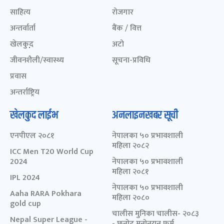
साहित्य
रोजगार
अन्तर्वार्ता
बैंक / वित्त
खेलकुद़़
अटो
जीवनशैली/स्वास्थ्य
सूचना-प्रविधि
प्रवास
अन्तर्राष्ट्रिय
खेलकुद लाईभ
अनलाइनखबर सूची
एनपीएल २०८१
नेपालका ५० प्रभावशाली
महिला २०८२
ICC Men T20 World Cup
2024
नेपालका ५० प्रभावशाली
महिला २०८१
IPL 2024
नेपालका ५० प्रभावशाली
Aaha RARA Pokhara
महिला २०८०
gold cup
चालीस मुनिका चालीस- २०८३
Nepal Super League -
- छनोट मनोनयन फर्म