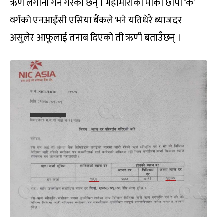
ऋण लगानी गर्ने गरेका छन् । महामारीको मौका छोपी ‘क’
वर्गको एनआईसी एसिया बैंकले भने यतिधेरै ब्याजदर
असुलेर आफूलाई तनाब दिएको ती ऋणी बताउँछन् ।