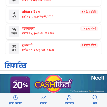
संविधान दिवस
१ महिना बाँकी
३
-
असोज ३, २०८३
Sep 19, 2026
शनि
घटस्थापना
२ महिना बाँकी
२५
-
असोज २५, २०८३
Oct 11, 2026
आइत
फूलपाती
२ महिना बाँकी
३१
-
असोज ३१ , २०८३
Oct 17, 2026
शनि
कार्तिक सङ्क्रान्ति
२ महिना बाँकी
१
सिफारिस
-
कार्तिक १, २०८३
Oct 18, 2026
आइत
प्रधानमन्त्रीकै नजरमा यस्तो रह्यो ४
महानवमी
२ महिना बाँकी
३
-
महिने कार्यकाल
कार्तिक ३, २०८३
Oct 20, 2026
मंगल
विजयादशमी
२ महिना बाँकी
४
-
कार्तिक ४, २०८३
Oct 21, 2026
बुध
सेनाको नाइटभिजन हेलिकप्टर :
ताजा अपडेट
ट्रेन्डिङ
प्रोफाइल
सर्च