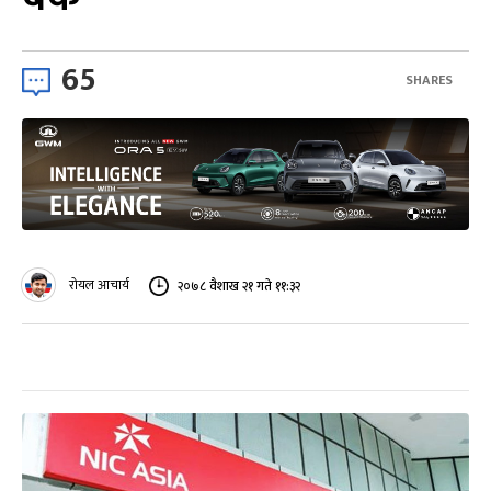
65
SHARES
रोयल आचार्य
२०७८ वैशाख २१ गते ११:३२