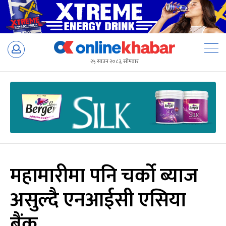
Skip
to
२५ साउन २०८३, सोमबार
content
महामारीमा पनि चर्को ब्याज
असुल्दै एनआईसी एसिया
बैंक