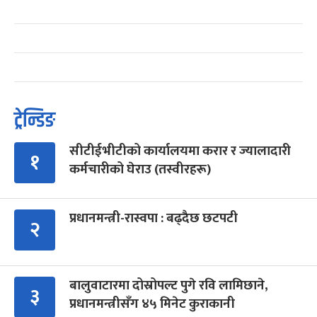
ट्रेन्डिङ
सीटीईभीटीको कार्यालयमा करार र ज्यालादारी
१
कर्मचारीको घेराउ (तस्वीरहरू)
प्रधानमन्त्री-रास्वपा : बढ्दैछ छटपटी
२
बालुवाटारमा दोस्रोपल्ट पुगे रवि लामिछाने,
३
प्रधानमन्त्रीसँग ४५ मिनेट कुराकानी