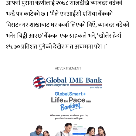
आफ्नो पुराना ऋणीलाई २०७८ सालदेखि ब्याजदर बढेको
भन्दै पत्र काटेको छ । ‘मैले एनआईसी एसिया बैंकको
विराटनगर शाखाबाट घर कर्जा लिएको थिएँ, ब्याजदर बढेको
भनेर चिठ्ठी आएछ’ बैंकका एक ग्राहकले भने, ‘खोलेर हेर्दा
१५.७० प्रतिशत पुगेको देखेर म त अचम्ममा परेा ।’