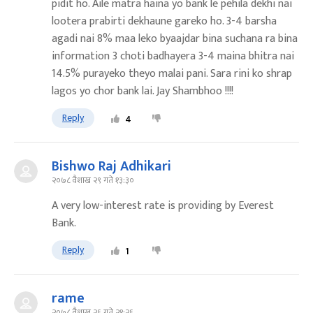
pidit ho. Aile matra haina yo bank le pehila dekhi nai
lootera prabirti dekhaune gareko ho. 3-4 barsha
agadi nai 8% maa leko byaajdar bina suchana ra bina
information 3 choti badhayera 3-4 maina bhitra nai
14.5% purayeko theyo malai pani. Sara rini ko shrap
lagos yo chor bank lai. Jay Shambhoo !!!!
Reply
4
Bishwo Raj Adhikari
२०७८ वैशाख २९ गते १३:३०
A very low-interest rate is providing by Everest
Bank.
Reply
1
rame
२०७८ वैशाख २६ गते २१:२६