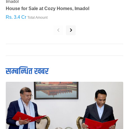
Imadol
B
House for Sale at Cozy Homes, Imadol
B
Rs. 3.4 Cr
R
Total Amount
‹
›
सम्बन्धित खबर