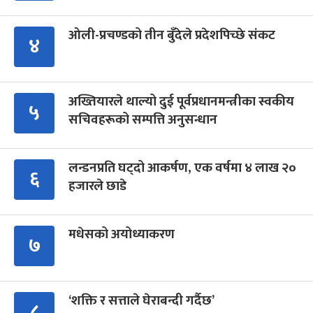
ओली-प्रचण्डको तीन बुँदेले प्रदेशपिच्छे संकट
४
अख्तियारले थाल्यो दुई पूर्वप्रधानमन्त्रीका स्वकीय
५
सचिवहरूको सम्पत्ति अनुसन्धान
लन्डनप्रति घट्दो आकर्षण, एक वर्षमा ४ लाख २०
६
हजारले छाडे
मधेसको अयोध्याकरण
७
‘शक्ति र सत्ताले घेराबन्दी गर्दैछ’
८