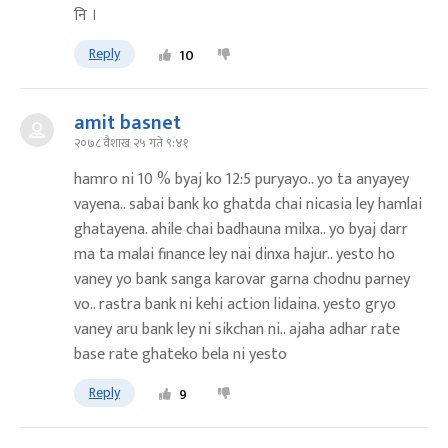
नि ।
Reply
10
amit basnet
२०७८ वैशाख २५ गते ९:४१
hamro ni 10 % byaj ko 12:5 puryayo.. yo ta anyayey
vayena.. sabai bank ko ghatda chai nicasia ley hamlai
ghatayena. ahile chai badhauna milxa.. yo byaj darr
ma ta malai finance ley nai dinxa hajur.. yesto ho
vaney yo bank sanga karovar garna chodnu parney
vo.. rastra bank ni kehi action lidaina. yesto gryo
vaney aru bank ley ni sikchan ni.. ajaha adhar rate
base rate ghateko bela ni yesto
Reply
9