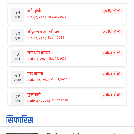
जनै पूर्णिमा
२० दिन बाँकी
१२
-
भाद्र १२, २०८३
Aug 28, 2026
शुक्र
श्रीकृष्ण जन्माष्टमी व्रत
२७ दिन बाँकी
१९
-
भाद्र १९, २०८३
Sep 4, 2026
शुक्र
संविधान दिवस
१ महिना बाँकी
३
-
असोज ३, २०८३
Sep 19, 2026
शनि
घटस्थापना
२ महिना बाँकी
२५
-
असोज २५, २०८३
Oct 11, 2026
आइत
फूलपाती
२ महिना बाँकी
३१
-
असोज ३१ , २०८३
Oct 17, 2026
शनि
कार्तिक सङ्क्रान्ति
२ महिना बाँकी
१
सिफारिस
-
कार्तिक १, २०८३
Oct 18, 2026
आइत