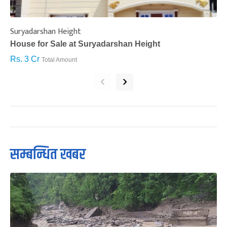
Suryadarshan Height
L
House for Sale at Suryadarshan Height
H
Rs. 3 Cr
R
Total Amount
‹
›
सम्बन्धित खबर