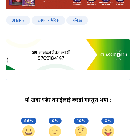
अवतार २
टपगन माभेरिक
हलिउड
यो खबर पढेर तपाईलाई कस्तो महसुस भयो ?
86%
0%
10%
0%