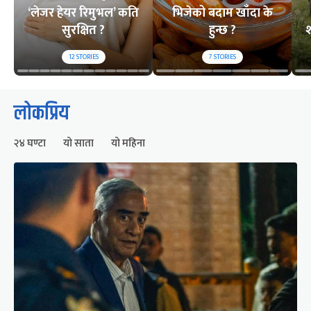
‘लेजर हेयर रिमुभल’ कति
भिजेको बदाम खाँदा के
सुरक्षित ?
हुन्छ ?
श
12
STORIES
7
STORIES
लोकप्रिय
२४ घण्टा
यो साता
यो महिना