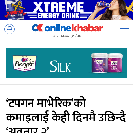
Skip
to
२३ साउन २०८३, शनिबार
content
‘टपगन माभेरिक’को
कमाइलाई केही दिनमै उछिन्दै
‘अवतार २’