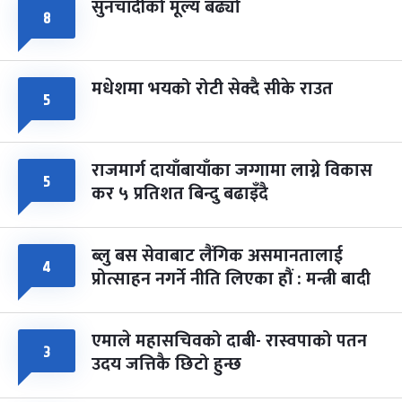
सुनचाँदीको मूल्य बढ्यो
८
मधेशमा भयको रोटी सेक्दै सीके राउत
५
राजमार्ग दायाँबायाँका जग्गामा लाग्ने विकास
५
कर ५ प्रतिशत बिन्दु बढाइँदै
ब्लु बस सेवाबाट लैंगिक असमानतालाई
४
प्रोत्साहन नगर्ने नीति लिएका हौं : मन्त्री बादी
एमाले महासचिवको दाबी- रास्वपाको पतन
३
उदय जत्तिकै छिटो हुन्छ