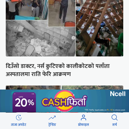
दिउँसो डाक्टर, नर्स कुटिएको कालीकोटको पलाँता
अस्पतालमा राति फेरि आक्रमण
ताजा अपडेट
ट्रेन्डिङ
प्रोफाइल
सर्च