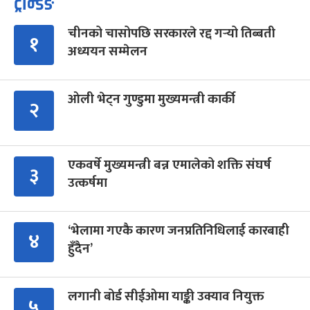
ट्रेन्डिङ
चीनको चासोपछि सरकारले रद्द गर्‍यो तिब्बती
१
अध्ययन सम्मेलन
ओली भेट्न गुण्डुमा मुख्यमन्त्री कार्की
२
एकवर्षे मुख्यमन्त्री बन्न एमालेको शक्ति संघर्ष
३
उत्कर्षमा
‘भेलामा गएकै कारण जनप्रतिनिधिलाई कारबाही
४
हुँदैन’
लगानी बोर्ड सीईओमा याङ्की उक्याव नियुक्त
५