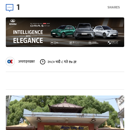
1
SHARES
अनलाइनखबर
२०८० भदौ ८ गते १७:३१