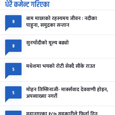
धेरै कमेन्ट गरिएका
पूर्णिमा व्रत
७ महिना बाँकी
७
-
चैत्र ७, २०८३
Mar 21, 2027
आइत
बाम माछाको रहस्यमय जीवन : नदीका
फागुपूर्णिमा
९
७ महिना बाँकी
८
पाहुना, समुद्रका सन्तान
-
चैत्र ८, २०८३
Mar 22, 2027
सोम
सुनचाँदीको मूल्य बढ्यो
८
मधेशमा भयको रोटी सेक्दै सीके राउत
५
मोहन तिम्सिनाजी- मार्क्सवाद देववाणी होइन,
५
अपव्याख्या नगरौं
महानगरका १८७ सहकारीले फिर्ता दिन