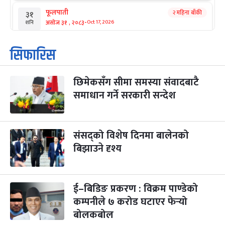
फूलपाती
२ महिना बाँकी
३१
-
असोज ३१ , २०८३
Oct 17, 2026
शनि
कार्तिक सङ्क्रान्ति
२ महिना बाँकी
१
सिफारिस
-
कार्तिक १, २०८३
Oct 18, 2026
आइत
छिमेकसँग सीमा समस्या संवादबाटै
महानवमी
२ महिना बाँकी
३
-
समाधान गर्ने सरकारी सन्देश
कार्तिक ३, २०८३
Oct 20, 2026
मंगल
विजयादशमी
२ महिना बाँकी
४
-
कार्तिक ४, २०८३
Oct 21, 2026
बुध
संसद्को विशेष दिनमा बालेनको
बिझाउने दृश्य
पापा‌ङ्कुशा एकादशी व्रत
२ महिना बाँकी
५
-
कार्तिक ५, २०८३
Oct 22, 2026
बिहि
ई–बिडिङ प्रकरण : विक्रम पाण्डेको
कुकुर तिहार
३ महिना बाँकी
२२
-
कार्तिक २२, २०८३
कम्पनीले ७ करोड घटाएर फेर्‍यो
Nov 8, 2026
आइत
बोलकबोल
गाई पूजा
३ महिना बाँकी