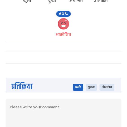
खुसी
दुःखी
अचम्मित
उत्साहित
60%
आक्रोशित
प्रतिक्रिया
भर्खरै
पुराना
लोकप्रिय