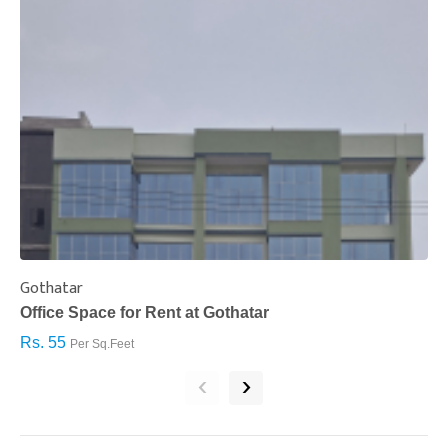
Gothatar
S
Office Space for Rent at Gothatar
H
Rs. 55
R
Per Sq.Feet
‹
›