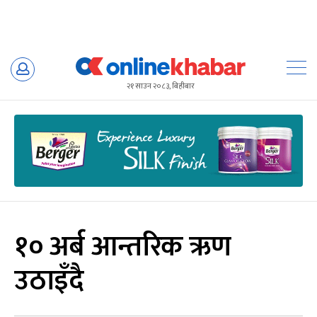
Skip
to
२१ साउन २०८३, बिहीबार
content
१० अर्ब आन्तरिक ऋण
उठाइँदै