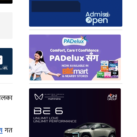
पालका
पण
गत