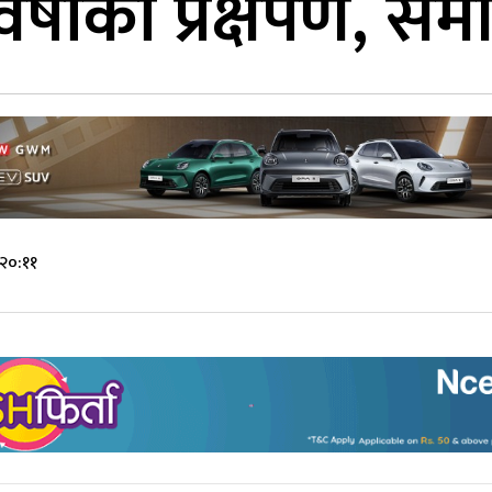
वर्षाको प्रक्षेपण, स
 २०:११