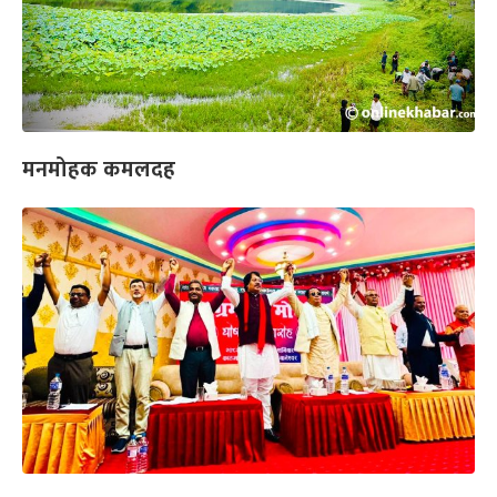
मनमोहक कमलदह