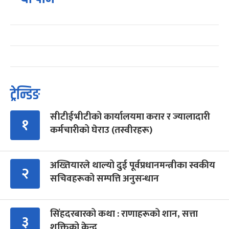
ट्रेन्डिङ
सीटीईभीटीको कार्यालयमा करार र ज्यालादारी
१
कर्मचारीको घेराउ (तस्वीरहरू)
अख्तियारले थाल्यो दुई पूर्वप्रधानमन्त्रीका स्वकीय
२
सचिवहरूको सम्पत्ति अनुसन्धान
सिंहदरबारको कथा : राणाहरूको शान, सत्ता
३
शक्तिको केन्द्र