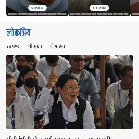
6
STORIES
11
STORIES
लोकप्रिय
२४ घण्टा
यो साता
यो महिना