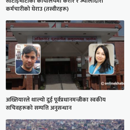
सीटीईभीटीको कार्यालयमा करार र ज्यालादारी
कर्मचारीको घेराउ (तस्वीरहरू)
अख्तियारले थाल्यो दुई पूर्वप्रधानमन्त्रीका स्वकीय
सचिवहरूको सम्पत्ति अनुसन्धान