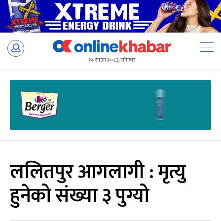
Skip
to
२५ साउन २०८३, सोमबार
content
ललितपुर आगलागी : मृत्यु
हुनेको संख्या ३ पुग्यो