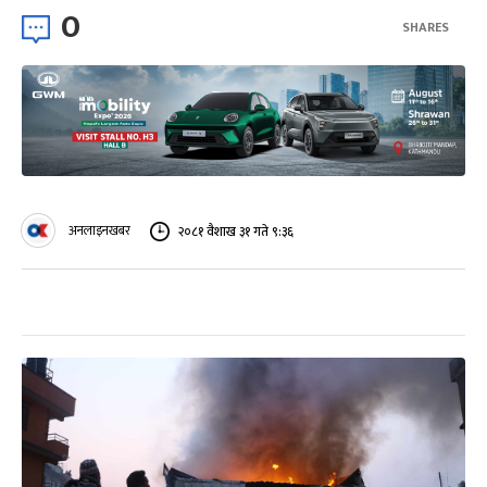
0
SHARES
अनलाइनखबर
२०८१ वैशाख ३१ गते ९:३६