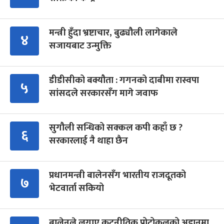
मन्त्री हुँदा भ्रष्टाचार, बुढ्यौली लागेकाले
४
सजायबाट उन्मुक्ति
डीडीसीको बक्यौता : गगनको दाबीमा रास्वपा
५
सांसदले सरकारसँग मागे जवाफ
सुगौली सन्धिको सक्कल कपी कहाँ छ ?
६
सरकारलाई नै थाहा छैन
प्रधानमन्त्री बालेनसँग भारतीय राजदूतको
७
भेटवार्ता सकियो
बालेनले लगाए कूटनीतिक प्रोटोकलको अडानमा