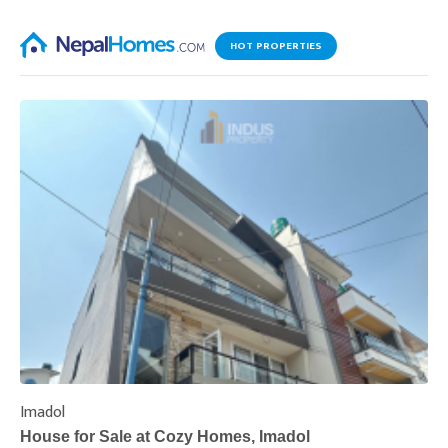
HOT PROPERTIES
Imadol
B
House for Sale at Cozy Homes, Imadol
B