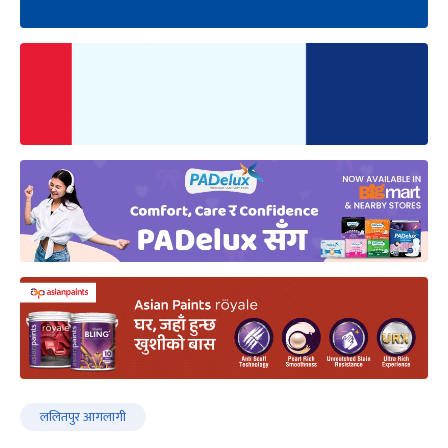
ललितपुर आगलागी