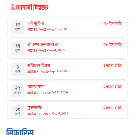
आगामी बिदाहरु
जनै पूर्णिमा
२० दिन बाँकी
१२
-
भाद्र १२, २०८३
Aug 28, 2026
शुक्र
श्रीकृष्ण जन्माष्टमी व्रत
२७ दिन बाँकी
१९
-
भाद्र १९, २०८३
Sep 4, 2026
शुक्र
संविधान दिवस
१ महिना बाँकी
३
-
असोज ३, २०८३
Sep 19, 2026
शनि
घटस्थापना
२ महिना बाँकी
२५
-
असोज २५, २०८३
Oct 11, 2026
आइत
फूलपाती
२ महिना बाँकी
३१
-
असोज ३१ , २०८३
Oct 17, 2026
शनि
कार्तिक सङ्क्रान्ति
२ महिना बाँकी
१
सिफारिस
-
कार्तिक १, २०८३
Oct 18, 2026
आइत