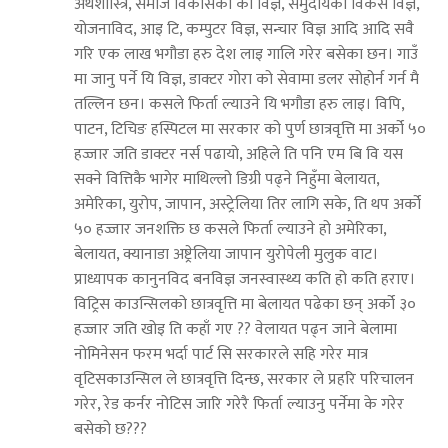
अर्थशास्त्रि, समाज विकासका का विज्ञ, समुदायको विकस विज्ञ,
योजनाविद, आइ टि, कम्पुटर विज्ञ, सन्चार विज्ञ आदि आदि सवै
गरि एक लाख भगौडा हरु देश लाइ गालि गरेर बसेका छन। गाउँ
मा जानु पर्ने यि विज्ञ, डाक्टर गोरा को सेवामा डलर सोहोर्न गर्न मै
तल्लिन छन। कसले फिर्ता ल्याउने यि भगौडा हरु लाइ। विपि,
पाटन, टिचिङ हस्पिटल मा सरकार को पुर्ण छात्रवृत्ति मा अर्को ५०
हज्जार जति डाक्टर नर्स पढायो, अहिले ति पनि एम बि वि यस
सक्ने वित्तिकै भागेर माथिल्लो डिग्री पढ्ने निहुँमा बेलायत,
अमेरिका, युरोप, जापान, अस्ट्रेलिया तिर लागि सके, ति थप अर्को
५० हज्जार जनशक्ति छ कसले फिर्ता ल्याउने हो अमेरिका,
बेलायत, क्यानाडा अष्ट्रेलिया जापान युरोपेली मुलुक वाट।
प्राध्यापक कानुनविद बनविज्ञ जनस्वास्थ्य कति हो कति हराए।
विट्रिस काउन्सिलको छात्रवृत्ति मा बेलायत पढेका छन् अर्को ३०
हज्जार जति खोइ ति कहाँ गए ?? वेलायत पढ्न जाने बेलामा
नोमिनेसन फरम भर्दा पार्ट सि सरकारले सहि गरेर मात्र
वृटिसकाउन्सिल ले छात्रवृत्ति दिन्छ, सरकार ले प्रहरि परिचालन
गरेर, रेड कर्नर नोटिस जारि गरेरै फिर्ता ल्याउनु पर्नेमा के गरेर
बसेको छ???