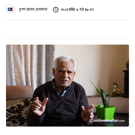
कृष्ण खनाल, प्राध्यापक
२०८१ मंसिर ७ गते १७:४९