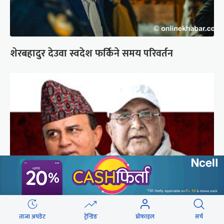
शेरबहादुर देउवा स्वदेश फर्किने समय परिवर्तन
गुन्डुमा अड्किए एमाले पुनर्गठनका प्रस्तावहरू
ताजा अपडेट
ट्रेन्डिङ
प्रोफाइल
सर्च