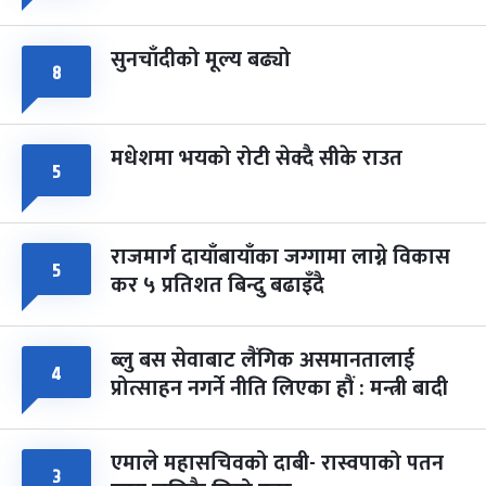
सुनचाँदीको मूल्य बढ्यो
८
मधेशमा भयको रोटी सेक्दै सीके राउत
५
राजमार्ग दायाँबायाँका जग्गामा लाग्ने विकास
५
कर ५ प्रतिशत बिन्दु बढाइँदै
ब्लु बस सेवाबाट लैंगिक असमानतालाई
४
प्रोत्साहन नगर्ने नीति लिएका हौं : मन्त्री बादी
एमाले महासचिवको दाबी- रास्वपाको पतन
३