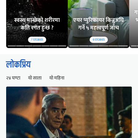
ग
स्वस्थ मान्छेको शरीरमा
एयर प्युरिफायर किन्नुअघि
भ
कति रगत हुन्छ ?
गर्ने ५ महत्त्वपूर्ण जाँच
7
STORIES
6
STORIES
लोकप्रिय
२४ घण्टा
यो साता
यो महिना