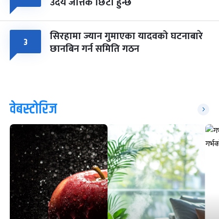
उदय जत्तिकै छिटो हुन्छ
सिरहामा ज्यान गुमाएका यादवको घटनाबारे
३
छानबिन गर्न समिति गठन
वेबस्टोरिज