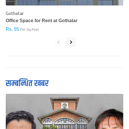
Gothatar
S
Office Space for Rent at Gothatar
H
Rs. 55
R
Per Sq.Feet
‹
›
सम्बन्धित खबर