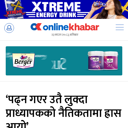
Skip
to
२३ साउन २०८३, शनिबार
content
‘पढ्न गएर उतै लुक्दा
प्राध्यापकको नैतिकतामा ह्रास
आयो’