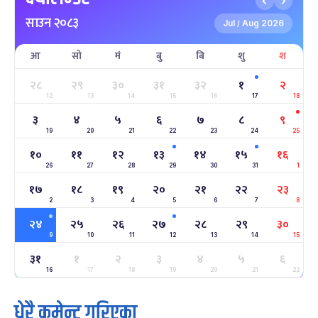
माघे सङ्क्रान्ति
५ महिना बाँकी
१
साउन २०८३
-
माघ १, २०८३
Jan 15, 2027
शुक्र
Jul
Aug 2026
/
आ
सो
मं
बु
बि
शु
श
सहिद दिवस
५ महिना बाँकी
१६
-
माघ १६, २०८३
Jan 30, 2027
शनि
२८
२९
३०
३१
३२
१
२
12
13
14
15
16
17
18
सोनम ल्होछार
६ महिना बाँकी
२४
३
४
५
६
७
८
९
-
माघ २४, २०८३
Feb 7, 2027
आइत
19
20
21
22
23
24
25
१०
११
१२
१३
१४
१५
१६
महाशिवरात्रि व्रत
६ महिना बाँकी
२२
26
27
-
28
29
30
31
1
फाल्गुन २२, २०८३
Mar 6, 2027
शनि
१७
१८
१९
२०
२१
२२
२३
2
3
4
5
6
7
8
अन्तराष्ट्रिय नारी दिवस
७ महिना बाँकी
२४
-
फाल्गुन २४, २०८३
Mar 8, 2027
सोम
२४
२५
२६
२७
२८
२९
३०
9
10
11
12
13
14
15
ग्याल्पो ल्होसार
७ महिना बाँकी
२५
३१
१
२
३
४
५
६
-
फाल्गुन २५, २०८३
Mar 9, 2027
मंगल
16
17
18
19
20
21
22
धेरै कमेन्ट गरिएका
पूर्णिमा व्रत
७ महिना बाँकी
७