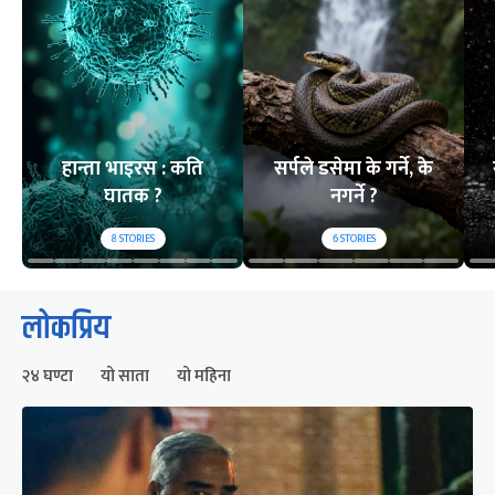
हान्ता भाइरस : कति
सर्पले डसेमा के गर्ने, के
घातक ?
नगर्ने ?
8
STORIES
6
STORIES
लोकप्रिय
२४ घण्टा
यो साता
यो महिना