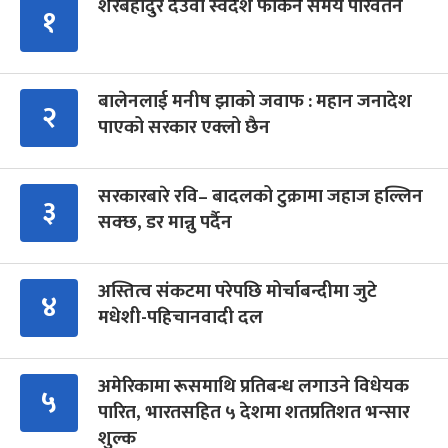
शेरबहादुर देउवा स्वदेश फर्किने समय परिवर्तन
१
बालेनलाई मनीष झाको जवाफ : महान जनादेश
२
पाएको सरकार एक्लो छैन
सरकारबारे रवि– बादलको टुक्रामा जहाज हल्लिन
३
सक्छ, डर मान्नु पर्दैन
अस्तित्व संकटमा परेपछि मोर्चाबन्दीमा जुटे
४
मधेशी-पहिचानवादी दल
अमेरिकामा रूसमाथि प्रतिबन्ध लगाउने विधेयक
५
पारित, भारतसहित ५ देशमा शतप्रतिशत भन्सार
शुल्क