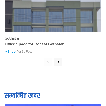
Gothatar
S
Office Space for Rent at Gothatar
H
Rs. 55
R
Per Sq.Feet
‹
›
सम्बन्धित खबर