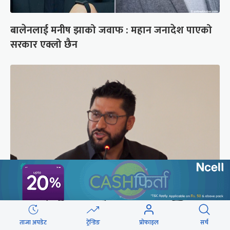
बालेनलाई मनीष झाको जवाफ : महान जनादेश पाएको
सरकार एक्लो छैन
सरकारबारे रवि– बादलको टुक्रामा जहाज हल्लिन सक्छ,
डर मान्नु पर्दैन
ताजा अपडेट
ट्रेन्डिङ
प्रोफाइल
सर्च