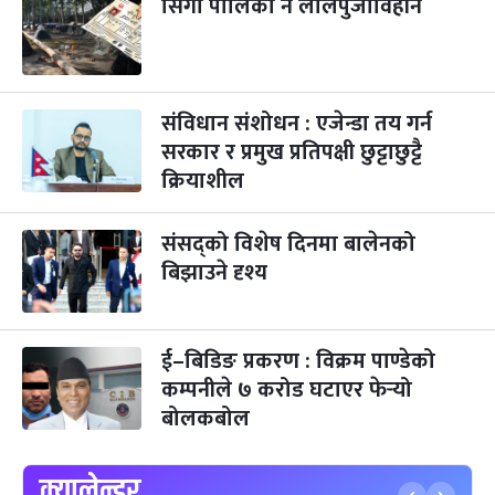
सिंगो पालिका नै लालपुर्जाविहीन
गोरुपुजा
३ महिना बाँकी
२४
-
कार्तिक २४, २०८३
Nov 10, 2026
मंगल
संविधान संशोधन : एजेन्डा तय गर्न
भाइटीका
३ महिना बाँकी
२५
-
कार्तिक २५, २०८३
Nov 11, 2026
बुध
सरकार र प्रमुख प्रतिपक्षी छुट्टाछुट्टै
क्रियाशील
छठपर्व
३ महिना बाँकी
२९
-
कार्तिक २९, २०८३
Nov 15, 2026
आइत
संसद्को विशेष दिनमा बालेनको
बिझाउने दृश्य
क्रिसमस डे
४ महिना बाँकी
१०
-
पौष १०, २०८३
Dec 25, 2026
शुक्र
तमुल्होछार
४ महिना बाँकी
१५
ई–बिडिङ प्रकरण : विक्रम पाण्डेको
-
पौष १५, २०८३
Dec 30, 2026
बुध
कम्पनीले ७ करोड घटाएर फेर्‍यो
बोलकबोल
पृथ्वी जयन्ती
५ महिना बाँकी
२७
-
पौष २७, २०८३
Jan 11, 2027
सोम
क्यालेन्डर