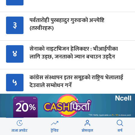
पर्वतारोही पुरबहादुर गुरुङको अन्त्येष्टि
३
(तस्वीरहरू)
सेनाको नाइटभिजन हेलिकप्टर : भीआईपीका
४
लागि उड्छ, जनताको ज्यान बचाउन उड्दैन
कांग्रेस संस्थापन इतर समूहको राष्ट्रिय भेलालाई
५
देउवाले सम्बोधन गर्ने
प्रधानमन्त्री बालेनले ल्याएको विधेयक संसदीय
६
समितिबाट जस्ताको तस्तै सदर
ताजा अपडेट
ट्रेन्डिङ
प्रोफाइल
सर्च
शैक्षिक क्रेडिट बैंक : विदेशमा अध्ययन पूरा नगरी