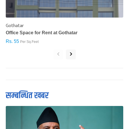
Gothatar
S
Office Space for Rent at Gothatar
H
Rs. 55
R
Per Sq.Feet
‹
›
सम्बन्धित खबर