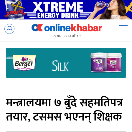
Skip
to
२३ साउन २०८३, शनिबार
content
मन्त्रालयमा ७ बुँदे सहमतिपत्र
तयार, टसमस भएनन् शिक्षक