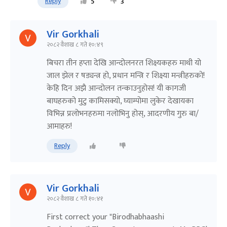
Reply
5
3
Vir Gorkhali
२०८२ वैशाख ८ गते १०:४९
बिचरा तीन हप्ता देखि आन्दोलनरत शिक्ष्यकहरु माथी यो
जाल झेल र षड्यन्त्र हो, प्रधान मन्त्रि र शिक्ष्या मन्त्रीहरुको!
केहि दिन अझै आन्दोलन तन्काउनुहोस! यी कागजी
बाघहरुको मुटु कामिसक्यो, घ्याम्पोमा लुकेर देखायका
विभिन्न प्रलोभनहरुमा नलोभिनु होस्, आदरणीय गुरु बा/
आमाहरु!
Reply
Vir Gorkhali
२०८२ वैशाख ८ गते १०:४१
First correct your "Birodhabhaashi