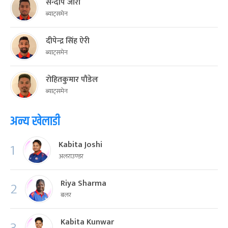
सन्दीप जोरा
ब्याट्समेन
दीपेन्द्र सिंह ऐरी
ब्याट्समेन
रोहितकुमार पौडेल
ब्याट्समेन
अन्य खेलाडी
Kabita Joshi
1
अलराउण्डर
Riya Sharma
2
बलर
Kabita Kunwar
3