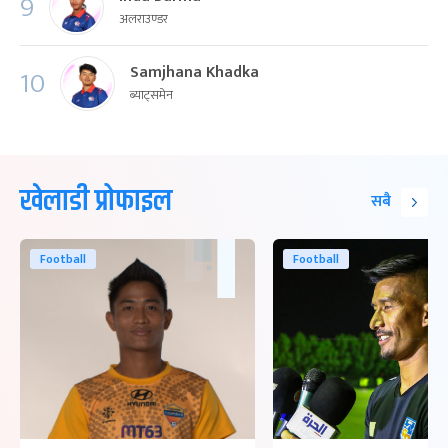
9
अलराउण्डर
Samjhana Khadka
10
ब्याट्समेन
खेलाडी प्रोफाइल
सबै
Football
Football