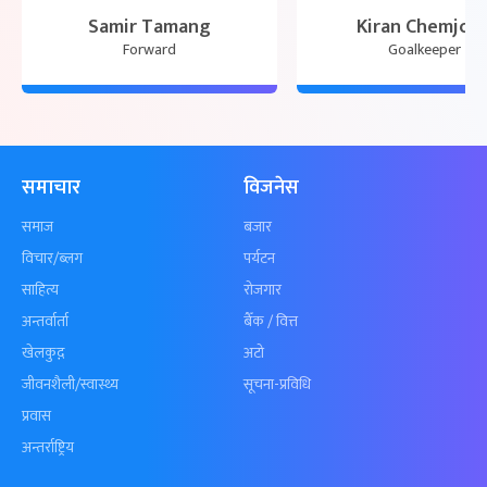
Samir Tamang
Kiran Chemjon
Forward
Goalkeeper
समाचार
विजनेस
समाज
बजार
विचार/ब्लग
पर्यटन
साहित्य
रोजगार
अन्तर्वार्ता
बैँक / वित्त
खेलकुद़़
अटो
जीवनशैली/स्वास्थ्य
सूचना-प्रविधि
प्रवास
अन्तर्राष्ट्रिय