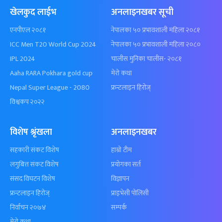
खेलकुद लाईभ
अनलाइनखबर सूची
एनपीएल २०८१
नेपालका ५० प्रभावशाली महिला २०८१
ICC Men T20 World Cup 2024
नेपालका ५० प्रभावशाली महिला २०८०
IPL 2024
चालीस मुनिका चालीस- २०८१
Aaha RARA Pokhara gold cup
मेरो कथा
Nepal Super League - 2080
फ्रन्टलाइन हिरोज्
विश्वकप २०२२
विशेष श्रृंखला
अनलाइनखबर
सहकारी संकट विशेष
हाम्रो टीम
लगुबित्त संकट विशेष
प्रयोगका सर्त
संसद विघटन विशेष
विज्ञापन
फ्रन्टलाइन हिरोज्
प्राइभेसी पोलिसी
निर्वाचन २०७४
सम्पर्क
मेरो कथा