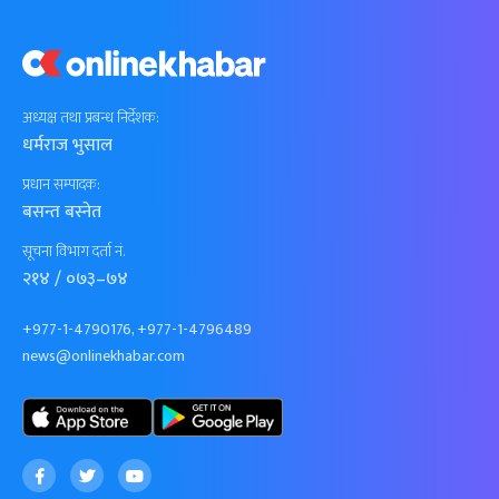
अध्यक्ष तथा प्रबन्ध निर्देशक:
धर्मराज भुसाल
प्रधान सम्पादक:
बसन्त बस्नेत
सूचना विभाग दर्ता नं.
२१४ / ०७३–७४
+977-1-4790176, +977-1-4796489
news@onlinekhabar.com