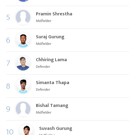
Pramin Shrestha
5
Midfielder
Suraj Gurung
6
Midfielder
Chhiring Lama
7
Defender
Simanta Thapa
8
Defender
Bishal Tamang
9
Midfielder
Suvash Gurung
10