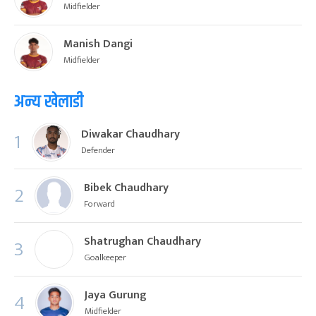
Midfielder
Manish Dangi
Midfielder
अन्य खेलाडी
Diwakar Chaudhary
1
Defender
Bibek Chaudhary
2
Forward
Shatrughan Chaudhary
3
Goalkeeper
Jaya Gurung
4
Midfielder