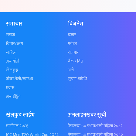
समाचार
विजनेस
समाज
बजार
विचार/ब्लग
पर्यटन
साहित्य
रोजगार
अन्तर्वार्ता
बैँक / वित्त
खेलकुद़़
अटो
जीवनशैली/स्वास्थ्य
सूचना-प्रविधि
प्रवास
अन्तर्राष्ट्रिय
खेलकुद लाईभ
अनलाइनखबर सूची
एनपीएल २०८१
नेपालका ५० प्रभावशाली महिला २०८१
ICC Men T20 World Cup 2024
नेपालका ५० प्रभावशाली महिला २०८०