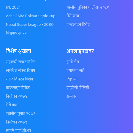
IPL 2024
चालीस मुनिका चालीस- २०८१
Aaha RARA Pokhara gold cup
मेरो कथा
Nepal Super League - 2080
फ्रन्टलाइन हिरोज्
विश्वकप २०२२
विशेष श्रृंखला
अनलाइनखबर
सहकारी संकट विशेष
हाम्रो टीम
लगुबित्त संकट विशेष
प्रयोगका सर्त
संसद विघटन विशेष
विज्ञापन
फ्रन्टलाइन हिरोज्
प्राइभेसी पोलिसी
निर्वाचन २०७४
सम्पर्क
मेरो कथा
स्थानीय चुनाव २०७९
निर्वाचन २०७९
एमाले महाधिवेशन