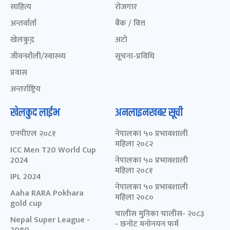
साहित्य
रोजगार
अन्तर्वार्ता
बैंक / वित्त
खेलकुद़़
अटो
जीवनशैली/स्वास्थ्य
सूचना-प्रविधि
प्रवास
अन्तर्राष्ट्रिय
खेलकुद लाईभ
अनलाइनखबर सूची
एनपीएल २०८१
नेपालका ५० प्रभावशाली
महिला २०८२
ICC Men T20 World Cup
2024
नेपालका ५० प्रभावशाली
महिला २०८१
IPL 2024
नेपालका ५० प्रभावशाली
Aaha RARA Pokhara
महिला २०८०
gold cup
चालीस मुनिका चालीस- २०८३
Nepal Super League -
- छनोट मनोनयन फर्म