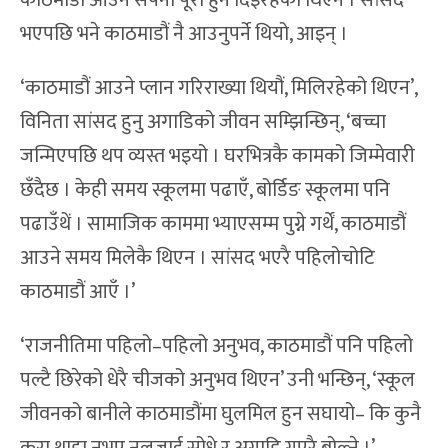
काठमाडौं आउने सपना पूरा हुन दिइरहेको थिएन । सांसद
भएपछि भने काठमाडौं नै आउनुपर्ने थियो, आइन् ।
‘काठमाडौं आउने प्लान गरिराख्या थियौं, मिलिरहेको थिएन’,
विनिता सांसद हुनु अगाडिको जीवन सम्झिन्छिन्, ‘बच्चा
जन्मिएपछि थप व्यस्त भइयो । घरभित्रकै कामको जिम्मेवारी
छँदैछ । केही समय स्कूलमा पढाएँ, बोर्डिङ स्कूलमा पनि
पढाउँथें । सामाजिक काममा भ्याएसम्म पुग्ने गर्थें, काठमाडौं
आउने समय मिलेकै थिएन । सांसद भएरै पहिलोचोटि
काठमाडौं आएँ ।’
‘राजनीतिमा पहिलो–पहिलो अनुभव, काठमाडौं पनि पहिलो
पल्टै छिरेको धेरै चीजको अनुभव थिएन’ उनी भन्छिन्, ‘स्कूल
जीवनको बानीले काठमाडौंमा घुलमिल हुन सघायो– कि कुनै