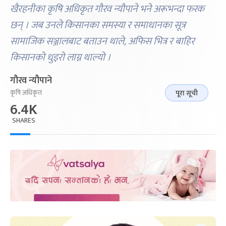
खैरहनीका कृषि अधिकृत गौरव न्यौपाने भने अरूभन्दा फरक
छन् । जब उनले किसानका समस्या र समाधानका सूत्र
सामाजिक सञ्जालबाट बताउन थाले, अफिस भित्र र बाहिर
किसानको धुइरो लाग्न थाल्यो ।
गौरव न्यौपाने
कृषि अधिकृत
पूरा सूची
6.4K
SHARES