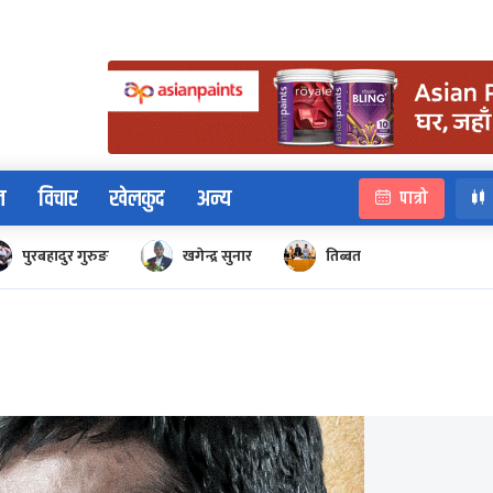
न
विचार
खेलकुद
अन्य
पात्रो
पुरबहादुर गुरुङ
खगेन्द्र सुनार
तिब्बत