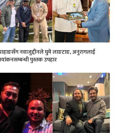
ाहाङसँग नवाजुद्दीनले घुमे लाङटाङ, अनुरागलाई
यांकनसम्बन्धी पुस्तक उपहार