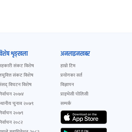
विशेष शृङ्खला
अनलाइनखबर
सहकारी संकट विशेष
हाम्रो टिम
लघुवित्त संकट विशेष
प्रयोगका सर्त
संसद् विघटन विशेष
विज्ञापन
निर्वाचन २०७४
प्राइभेसी पोलिसी
स्थानीय चुनाव २०७९
सम्पर्क
निर्वाचन २०७९
निर्वाचन २०८२
एमाले महाधिवेशन २०८२