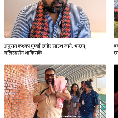
अनुराग कश्यप मुम्बई छाडेर साउथ जाने, भन्छन्-
दय
बलिउडसँग थाकिसकें
छा