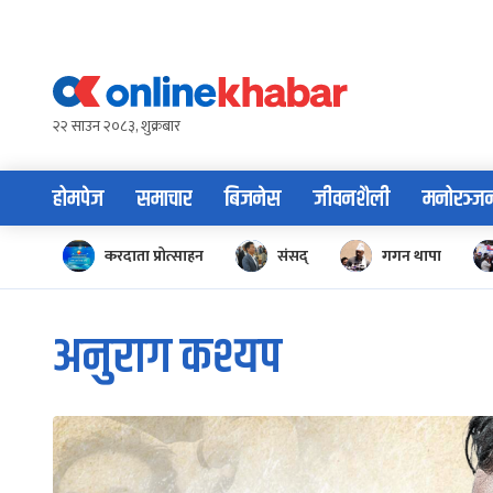
Skip
to
content
२२ साउन २०८३, शुक्रबार
होमपेज
समाचार
बिजनेस
जीवनशैली
मनोरञ्ज
करदाता प्रोत्साहन
संसद्
गगन थापा
अनुराग कश्यप