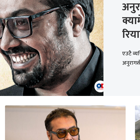
अनुर
क्या
रिय
एउटै व्य
अनुरागसँ