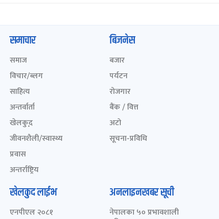
समाचार
बिजनेस
समाज
बजार
विचार/ब्लग
पर्यटन
साहित्य
रोजगार
अन्तर्वार्ता
बैंक / वित्त
खेलकुद़़
अटो
जीवनशैली/स्वास्थ्य
सूचना-प्रविधि
प्रवास
अन्तर्राष्ट्रिय
खेलकुद लाईभ
अनलाइनखबर सूची
एनपीएल २०८१
नेपालका ५० प्रभावशाली