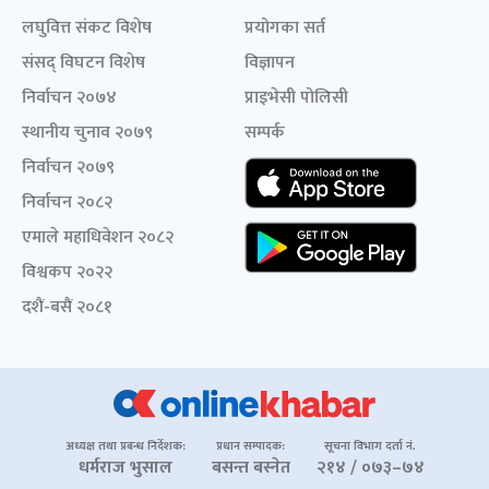
लघुवित्त संकट विशेष
प्रयोगका सर्त
संसद् विघटन विशेष
विज्ञापन
निर्वाचन २०७४
प्राइभेसी पोलिसी
स्थानीय चुनाव २०७९
सम्पर्क
निर्वाचन २०७९
निर्वाचन २०८२
एमाले महाधिवेशन २०८२
विश्वकप २०२२
दशैं-बसैं २०८१
अध्यक्ष तथा प्रबन्ध निर्देशक:
प्रधान सम्पादक:
सूचना विभाग दर्ता नं.
धर्मराज भुसाल
बसन्त बस्नेत
२१४ / ०७३–७४