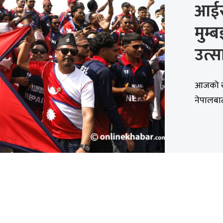
आईस
मुम्
उत्स
आजको खे
नेपालबा