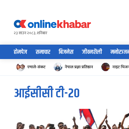
Skip
to
content
२३ साउन २०८३, शनिबार
होमपेज
समाचार
बिजनेस
जीवनशैली
मनोरञ्ज
एमाले-संकट
नेपाल प्रज्ञा प्रतिष्ठान
नाइट भिज
आईसीसी टी-२०