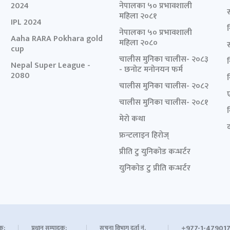
2024
नेपालका ५० प्रभावशाली
महिला २०८१
IPL 2024
नेपालका ५० प्रभावशाली
Aaha RARA Pokhara gold
महिला २०८०
cup
चालीस मुनिका चालीस- २०८३
Nepal Super League -
- छनोट मनोनयन फर्म
2080
चालीस मुनिका चालीस- २०८२
चालीस मुनिका चालीस- २०८१
मेरो कथा
द
फ्रन्टलाइन हिरोज्
प्रीति टु युनिकोड कन्भर्टर
युनिकोड टु प्रीति कन्भर्टर
+977-1-479017
शक:
प्रधान सम्पादक:
सूचना विभाग दर्ता नं.