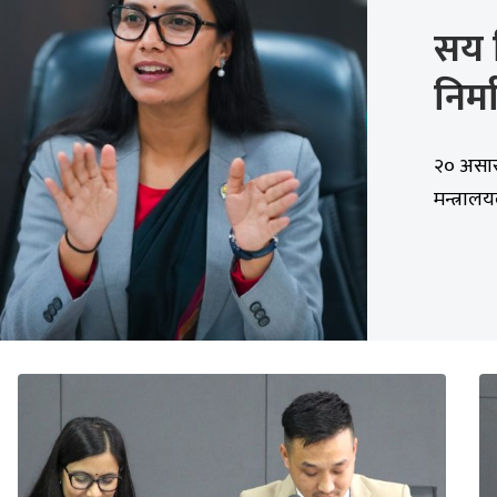
सय 
निर्
२० असार,
मन्त्राल