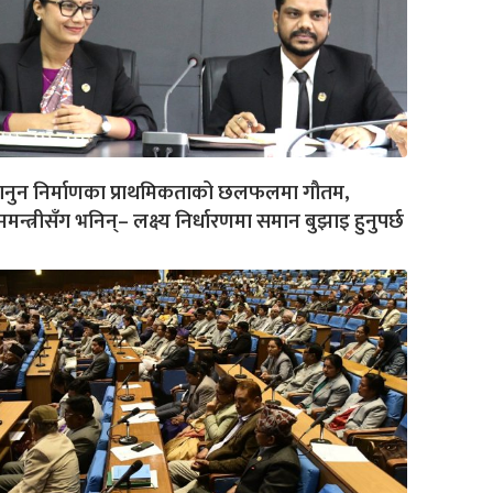
ानुन निर्माणका प्राथमिकताको छलफलमा गौतम,
रममन्त्रीसँग भनिन्– लक्ष्य निर्धारणमा समान बुझाइ हुनुपर्छ